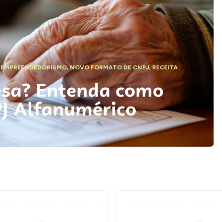
,
EMPREENDEDORISMO
,
NOVO FORMATO DE CNPJ
,
RECEITA
esa? Entenda como
PJ Alfanumérico