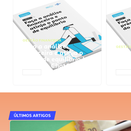
GESTÃO FINANCEIRA
Faça a análise
GESTÃO
financeira e atinja o
Faça
ponto de equilíbrio |
seu 
Prompts ChatGPT
Cha
ACESSAR
ACESS
ÚLTIMOS ARTIGOS