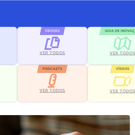
EBOOKS
GUIA DE INOVA
VER TODOS
VER TODO
PODCASTS
VÍDEOS
VER TODOS
VER TODO