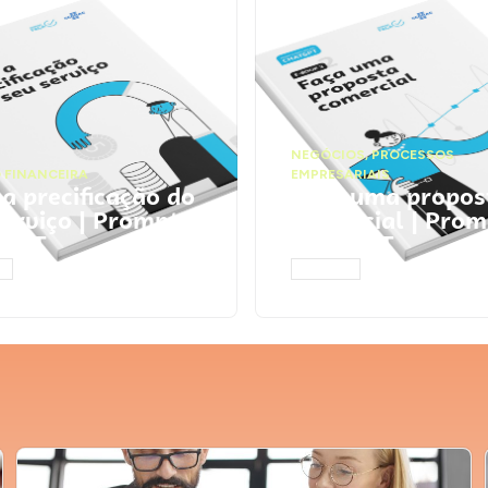
NEGÓCIOS
,
PROCESSOS
 FINANCEIRA
EMPRESARIAIS
 a precificação do
Faça uma propos
serviço | Prompts
comercial | Prom
tGPT
ChatGPT
AR
ACESSAR