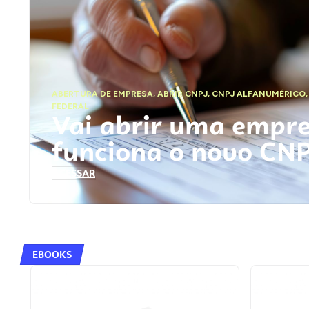
ABERTURA DE EMPRESA
,
ABRIR CNPJ
,
CNPJ ALFANUMÉRICO
FEDERAL
Vai abrir uma empr
funciona o novo CN
ACESSAR
EBOOKS