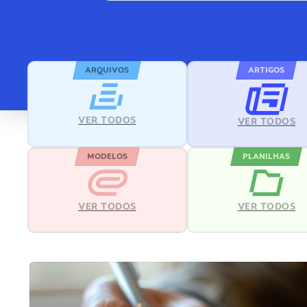
ARQUIVOS
ARTIGOS
VER TODOS
VER TODOS
MODELOS
PLANILHAS
VER TODOS
VER TODOS