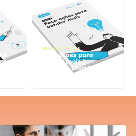
NEGÓCIOS
,
VENDAS
ta
Faça ações para
pts
vender mais |
Prompts ChatGPT
ACESSAR