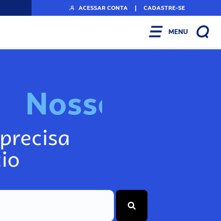
ACESSAR CONTA
|
CADASTRE-SE
MENU
N
o
s
s
o
s
I
n
f
o
g
precisa
io