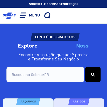
SOBRE
FALE CONOSCO
ENDEREÇOS
MENU
CONTEÚDOS GRATUITOS
Explore
N
o
s
s
o
s
I
n
f
Encontre a solução que você precisa
e Transforme Seu Negócio
ARQUIVOS
ARTIGOS