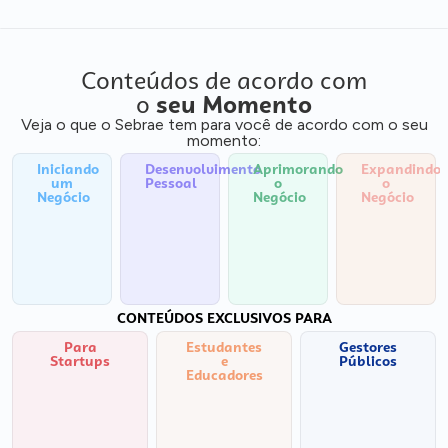
Conteúdos de acordo com
o
seu Momento
Veja o que o Sebrae tem para você de acordo com o seu
momento:
Iniciando
Desenvolvimento
Aprimorando
Expandindo
um
Pessoal
o
o
Negócio
Negócio
Negócio
CONTEÚDOS EXCLUSIVOS PARA
Para
Estudantes
Gestores
Startups
e
Públicos
Educadores