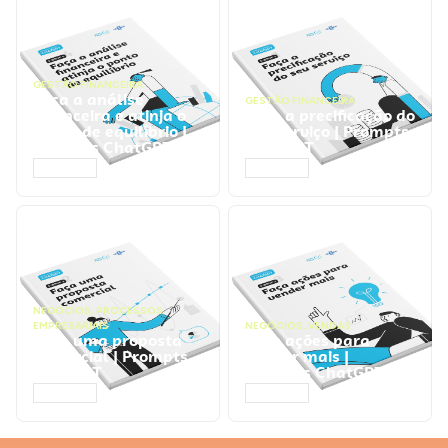
GESTÃO FINANCEIRA
Faça a análise
GESTÃO FINANCEIRA
financeira e atinja o
Faça a precificação do
ponto de equilíbrio |
seu serviço | Prompts
Prompts ChatGPT
ChatGPT
ACESSAR
ACESSAR
NEGÓCIOS
,
PROCESSOS
EMPRESARIAIS
NEGÓCIOS
,
VENDAS
Faça uma proposta
Faça ações para
comercial | Prompts
vender mais |
ChatGPT
Prompts ChatGPT
ACESSAR
ACESSAR