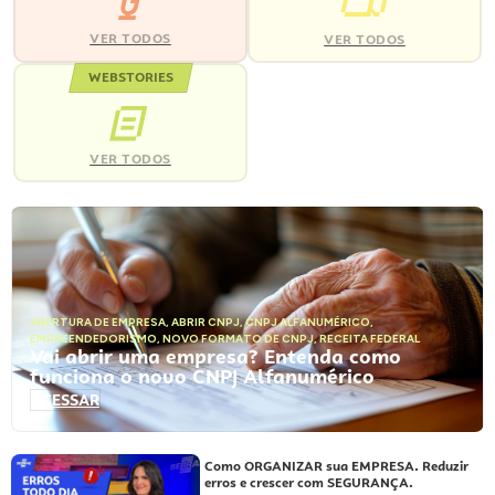
VER TODOS
VER TODOS
WEBSTORIES
VER TODOS
ABERTURA DE EMPRESA
,
ABRIR CNPJ
,
CNPJ ALFANUMÉRICO
,
EMPREENDEDORISMO
,
NOVO FORMATO DE CNPJ
,
RECEITA FEDERAL
Vai abrir uma empresa? Entenda como
funciona o novo CNPJ Alfanumérico
ACESSAR
Como ORGANIZAR sua EMPRESA. Reduzir
erros e crescer com SEGURANÇA.