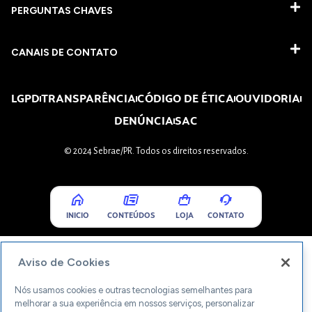
PERGUNTAS CHAVES​
CANAIS DE CONTATO
LGPD
TRANSPARÊNCIA
CÓDIGO DE ÉTICA
OUVIDORIA
DENÚNCIA
SAC
© 2024 Sebrae/PR. Todos os direitos reservados.
INICIO
CONTEÚDOS
LOJA
CONTATO
Aviso de Cookies
Nós usamos cookies e outras tecnologias semelhantes para
melhorar a sua experiência em nossos serviços, personalizar