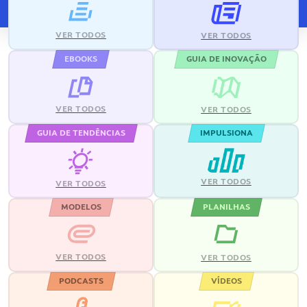
VER TODOS
VER TODOS
EBOOKS
GUIA DE INOVAÇÃO
VER TODOS
VER TODOS
GUIA DE TENDÊNCIAS
IMPULSIONA
VER TODOS
VER TODOS
MODELOS
PLANILHAS
VER TODOS
VER TODOS
PODCASTS
VÍDEOS