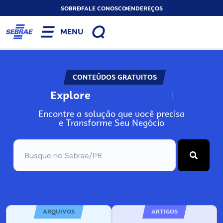
SOBRE
FALE CONOSCO
ENDEREÇOS
MENU
CONTEÚDOS GRATUITOS
Explore
N
o
s
s
o
s
A
Encontre a solução que você precisa
e Transforme Seu Negócio
ARQUIVOS
ARTIGOS