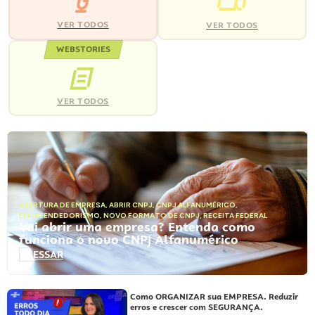
VER TODOS
VER TODOS
WEBSTORIES
VER TODOS
ABERTURA DE EMPRESA
,
ABRIR CNPJ
,
CNPJ ALFANUMÉRICO
,
EMPREENDEDORISMO
,
NOVO FORMATO DE CNPJ
,
RECEITA FEDERAL
Vai abrir uma empresa? Entenda como
funciona o novo CNPJ Alfanumérico
ACESSAR
Como ORGANIZAR sua EMPRESA. Reduzir
erros e crescer com SEGURANÇA.