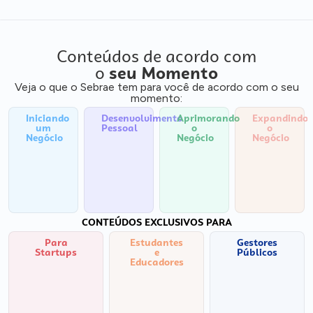
Conteúdos de acordo com
o
seu Momento
Veja o que o Sebrae tem para você de acordo com o seu
momento:
Iniciando
Desenvolvimento
Aprimorando
Expandindo
um
Pessoal
o
o
Negócio
Negócio
Negócio
CONTEÚDOS EXCLUSIVOS PARA
Para
Estudantes
Gestores
Startups
e
Públicos
Educadores