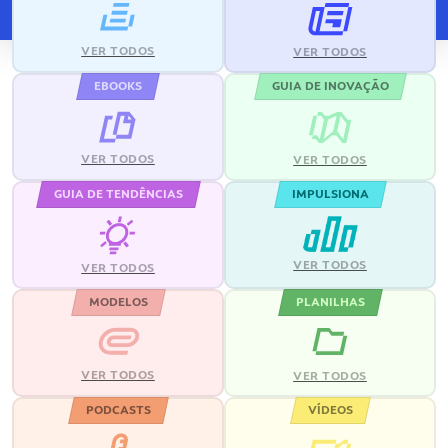
VER TODOS
VER TODOS
EBOOKS
GUIA DE INOVAÇÃO
VER TODOS
VER TODOS
GUIA DE TENDÊNCIAS
IMPULSIONA
VER TODOS
VER TODOS
MODELOS
PLANILHAS
VER TODOS
VER TODOS
PODCASTS
VÍDEOS