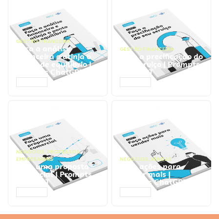
GESTÃO FINANCEIRA
Faça a análise
GESTÃO FINANCEIRA
financeira e atinja o
Faça a precificação do
ponto de equilíbrio |
seu serviço | Prompts
Prompts ChatGPT
ChatGPT
ACESSAR
ACESSAR
NEGÓCIOS
,
PROCESSOS
EMPRESARIAIS
NEGÓCIOS
,
VENDAS
Faça uma proposta
Faça ações para
comercial | Prompts
vender mais |
ChatGPT
Prompts ChatGPT
ACESSAR
ACESSAR