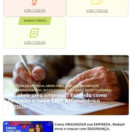
VER TODOS
VER TODOS
WEBSTORIES
VER TODOS
ABERTURA DE EMPRESA
,
ABRIR CNPJ
,
CNPJ ALFANUMÉRICO
,
EMPREENDEDORISMO
,
NOVO FORMATO DE CNPJ
,
RECEITA FEDERAL
Vai abrir uma empresa? Entenda como
funciona o novo CNPJ Alfanumérico
ACESSAR
Como ORGANIZAR sua EMPRESA. Reduzir
erros e crescer com SEGURANÇA.