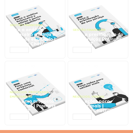
GESTÃO FINANCEIRA
Faça a análise
GESTÃO FINANCEIRA
financeira e atinja o
Faça a precificação do
ponto de equilíbrio |
seu serviço | Prompts
Prompts ChatGPT
ChatGPT
ACESSAR
ACESSAR
NEGÓCIOS
,
PROCESSOS
EMPRESARIAIS
NEGÓCIOS
,
VENDAS
Faça uma proposta
Faça ações para
comercial | Prompts
vender mais |
ChatGPT
Prompts ChatGPT
ACESSAR
ACESSAR