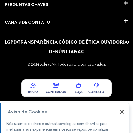
PERGUNTAS CHAVES​
CANAIS DE CONTATO
LGPD
TRANSPARÊNCIA
CÓDIGO DE ÉTICA
OUVIDORIA
DENÚNCIA
SAC
© 2024 Sebrae/PR. Todos os direitos reservados.
INICIO
CONTEÚDOS
LOJA
CONTATO
Aviso de Cookies
Nós usamos cookies e outras tecnologias semelhantes para
melhorar a sua experiência em nossos serviços, personalizar