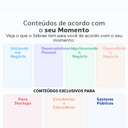
Conteúdos de acordo com
o
seu Momento
Veja o que o Sebrae tem para você de acordo com o seu
momento:
Iniciando
Desenvolvimento
Aprimorando
Expandindo
um
Pessoal
o
o
Negócio
Negócio
Negócio
CONTEÚDOS EXCLUSIVOS PARA
Para
Estudantes
Gestores
Startups
e
Públicos
Educadores