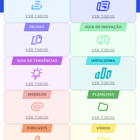
VER TODOS
VER TODOS
EBOOKS
GUIA DE INOVAÇÃO
VER TODOS
VER TODOS
GUIA DE TENDÊNCIAS
IMPULSIONA
VER TODOS
VER TODOS
MODELOS
PLANILHAS
VER TODOS
VER TODOS
PODCASTS
VÍDEOS