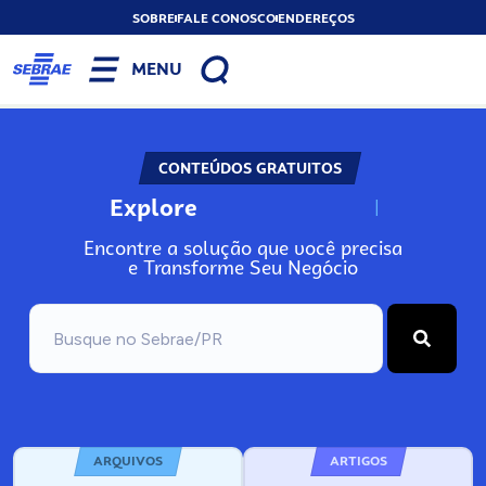
SOBRE
FALE CONOSCO
ENDEREÇOS
MENU
CONTEÚDOS GRATUITOS
Explore
N
o
s
s
o
s
A
Encontre a solução que você precisa
e Transforme Seu Negócio
ARQUIVOS
ARTIGOS