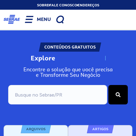
SOBRE
FALE CONOSCO
ENDEREÇOS
MENU
CONTEÚDOS GRATUITOS
Explore
N
o
s
s
o
s
A
Encontre a solução que você precisa
e Transforme Seu Negócio
ARQUIVOS
ARTIGOS