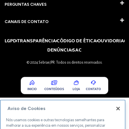
PERGUNTAS CHAVES​
CANAIS DE CONTATO
LGPD
TRANSPARÊNCIA
CÓDIGO DE ÉTICA
OUVIDORIA
DENÚNCIA
SAC
© 2024 Sebrae/PR. Todos os direitos reservados.
INICIO
CONTEÚDOS
LOJA
CONTATO
Aviso de Cookies
Nós usamos cookies e outras tecnologias semelhantes para
melhorar a sua experiência em nossos serviços, personalizar