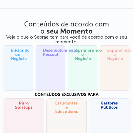
Conteúdos de acordo com
o
seu Momento
Veja o que o Sebrae tem para você de acordo com o seu
momento:
Iniciando
Desenvolvimento
Aprimorando
Expandindo
um
Pessoal
o
o
Negócio
Negócio
Negócio
CONTEÚDOS EXCLUSIVOS PARA
Para
Estudantes
Gestores
Startups
e
Públicos
Educadores