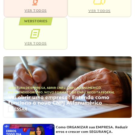
VER TODOS
VER TODOS
WEBSTORIES
VER TODOS
ABERTURA DE EMPRESA
,
ABRIR CNPJ
,
CNPJ ALFANUMÉRICO
,
EMPREENDEDORISMO
,
NOVO FORMATO DE CNPJ
,
RECEITA FEDERAL
Vai abrir uma empresa? Entenda como
funciona o novo CNPJ Alfanumérico
ACESSAR
Como ORGANIZAR sua EMPRESA. Reduzir
erros e crescer com SEGURANÇA.