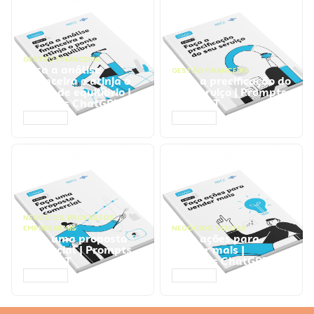
GESTÃO FINANCEIRA
Faça a análise
GESTÃO FINANCEIRA
financeira e atinja o
Faça a precificação do
ponto de equilíbrio |
seu serviço | Prompts
Prompts ChatGPT
ChatGPT
ACESSAR
ACESSAR
NEGÓCIOS
,
PROCESSOS
EMPRESARIAIS
NEGÓCIOS
,
VENDAS
Faça uma proposta
Faça ações para
comercial | Prompts
vender mais |
ChatGPT
Prompts ChatGPT
ACESSAR
ACESSAR