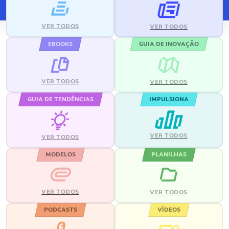
VER TODOS
VER TODOS
EBOOKS
GUIA DE INOVAÇÃO
VER TODOS
VER TODOS
GUIA DE TENDÊNCIAS
IMPULSIONA
VER TODOS
VER TODOS
MODELOS
PLANILHAS
VER TODOS
VER TODOS
PODCASTS
VÍDEOS