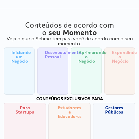
Conteúdos de acordo com
o
seu Momento
Veja o que o Sebrae tem para você de acordo com o seu
momento:
Iniciando
Desenvolvimento
Aprimorando
Expandindo
um
Pessoal
o
o
Negócio
Negócio
Negócio
CONTEÚDOS EXCLUSIVOS PARA
Para
Estudantes
Gestores
Startups
e
Públicos
Educadores