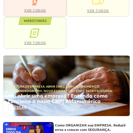
VER TODOS
VER TODOS
WEBSTORIES
VER TODOS
ABERTURA DE EMPRESA
,
ABRIR CNPJ
,
CNPJ ALFANUMÉRICO
,
EMPREENDEDORISMO
,
NOVO FORMATO DE CNPJ
,
RECEITA FEDERAL
Vai abrir uma empresa? Entenda como
funciona o novo CNPJ Alfanumérico
ACESSAR
Como ORGANIZAR sua EMPRESA. Reduzir
erros e crescer com SEGURANÇA.