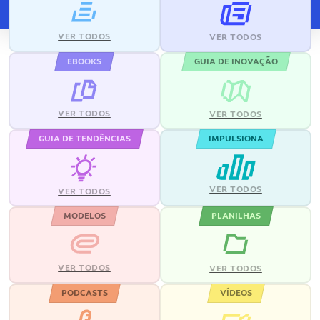
VER TODOS
VER TODOS
EBOOKS
GUIA DE INOVAÇÃO
VER TODOS
VER TODOS
GUIA DE TENDÊNCIAS
IMPULSIONA
VER TODOS
VER TODOS
MODELOS
PLANILHAS
VER TODOS
VER TODOS
PODCASTS
VÍDEOS