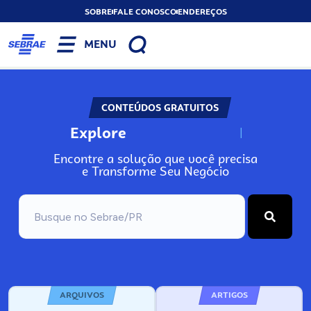
SOBRE
FALE CONOSCO
ENDEREÇOS
MENU
CONTEÚDOS GRATUITOS
Explore
N
o
s
s
o
s
A
Encontre a solução que você precisa
e Transforme Seu Negócio
ARQUIVOS
ARTIGOS