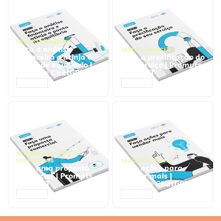
GESTÃO FINANCEIRA
Faça a análise
GESTÃO FINANCEIRA
financeira e atinja o
Faça a precificação do
ponto de equilíbrio |
seu serviço | Prompts
Prompts ChatGPT
ChatGPT
ACESSAR
ACESSAR
NEGÓCIOS
,
PROCESSOS
EMPRESARIAIS
NEGÓCIOS
,
VENDAS
Faça uma proposta
Faça ações para
comercial | Prompts
vender mais |
ChatGPT
Prompts ChatGPT
ACESSAR
ACESSAR