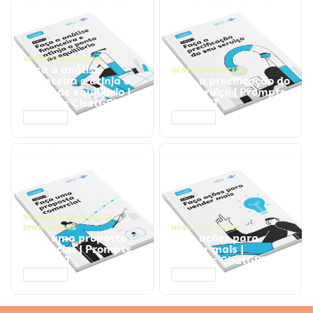
GESTÃO FINANCEIRA
Faça a análise
GESTÃO FINANCEIRA
financeira e atinja o
Faça a precificação do
ponto de equilíbrio |
seu serviço | Prompts
Prompts ChatGPT
ChatGPT
ACESSAR
ACESSAR
NEGÓCIOS
,
PROCESSOS
EMPRESARIAIS
NEGÓCIOS
,
VENDAS
Faça uma proposta
Faça ações para
comercial | Prompts
vender mais |
ChatGPT
Prompts ChatGPT
ACESSAR
ACESSAR