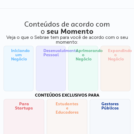
Conteúdos de acordo com
o
seu Momento
Veja o que o Sebrae tem para você de acordo com o seu
momento:
Iniciando
Desenvolvimento
Aprimorando
Expandindo
um
Pessoal
o
o
Negócio
Negócio
Negócio
CONTEÚDOS EXCLUSIVOS PARA
Para
Estudantes
Gestores
Startups
e
Públicos
Educadores