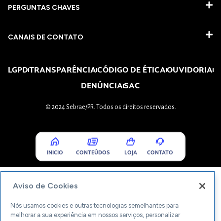
PERGUNTAS CHAVES​
CANAIS DE CONTATO
LGPD
TRANSPARÊNCIA
CÓDIGO DE ÉTICA
OUVIDORIA
DENÚNCIA
SAC
© 2024 Sebrae/PR. Todos os direitos reservados.
INICIO
CONTEÚDOS
LOJA
CONTATO
Aviso de Cookies
Nós usamos cookies e outras tecnologias semelhantes para
melhorar a sua experiência em nossos serviços, personalizar