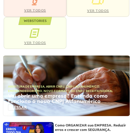
VER TODOS
VER TODOS
WEBSTORIES
VER TODOS
ABERTURA DE EMPRESA
,
ABRIR CNPJ
,
CNPJ ALFANUMÉRICO
,
EMPREENDEDORISMO
,
NOVO FORMATO DE CNPJ
,
RECEITA FEDERAL
Vai abrir uma empresa? Entenda como
funciona o novo CNPJ Alfanumérico
ACESSAR
Como ORGANIZAR sua EMPRESA. Reduzir
erros e crescer com SEGURANÇA.