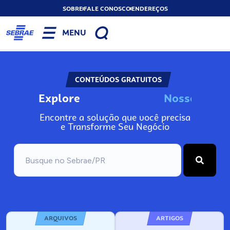
SOBRE
FALE CONOSCO
ENDEREÇOS
MENU
CONTEÚDOS GRATUITOS
Explore
N
o
s
s
o
s
I
n
f
o
Encontre a solução que você precisa
e Transforme Seu Negócio
ARQUIVOS
ARTIGOS