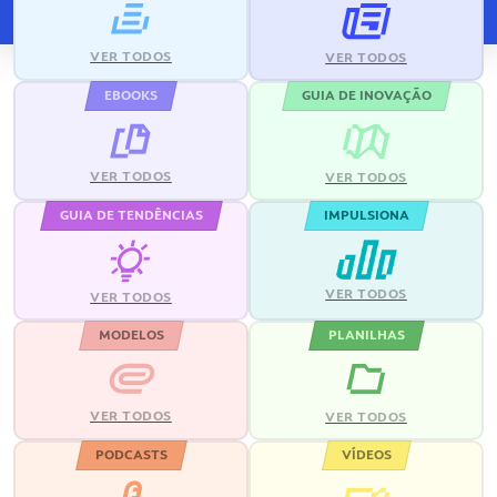
VER TODOS
VER TODOS
EBOOKS
GUIA DE INOVAÇÃO
VER TODOS
VER TODOS
GUIA DE TENDÊNCIAS
IMPULSIONA
VER TODOS
VER TODOS
MODELOS
PLANILHAS
VER TODOS
VER TODOS
PODCASTS
VÍDEOS