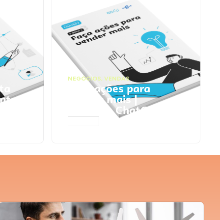
NEGÓCIOS
,
VENDAS
ta
Faça ações para
pts
vender mais |
Prompts ChatGPT
ACESSAR