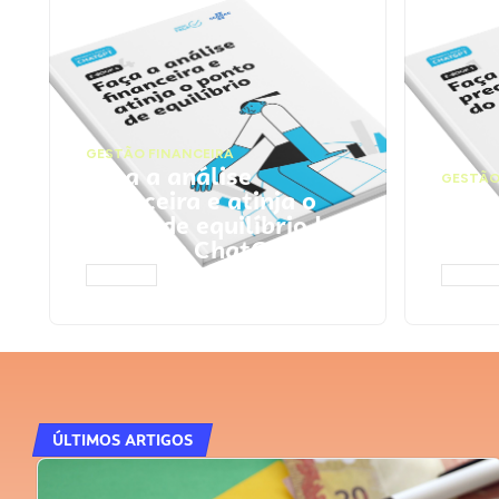
GESTÃO FINANCEIRA
Faça a análise
GESTÃO
financeira e atinja o
Faça
ponto de equilíbrio |
seu 
Prompts ChatGPT
Cha
ACESSAR
ACESS
ÚLTIMOS ARTIGOS