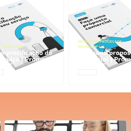
NEGÓCIOS
,
PROCESSOS
 FINANCEIRA
EMPRESARIAIS
 a precificação do
Faça uma propos
serviço | Prompts
comercial | Prom
tGPT
ChatGPT
AR
ACESSAR