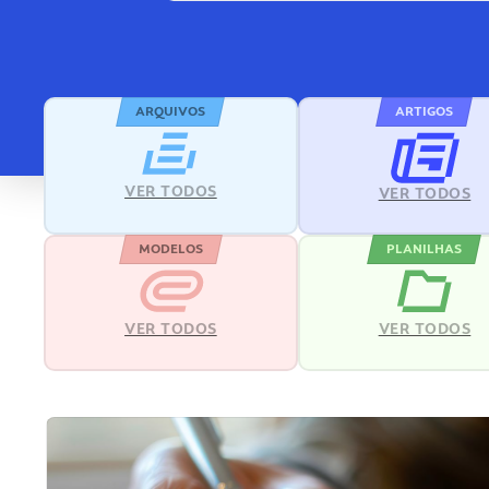
ARQUIVOS
ARTIGOS
VER TODOS
VER TODOS
MODELOS
PLANILHAS
VER TODOS
VER TODOS