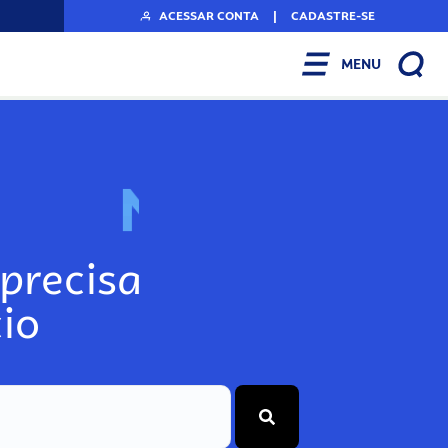
ACESSAR CONTA
|
CADASTRE-SE
MENU
N
o
s
s
o
s
A
r
precisa
io