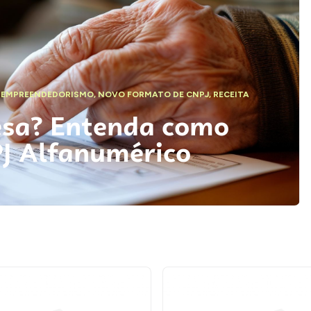
,
EMPREENDEDORISMO
,
NOVO FORMATO DE CNPJ
,
RECEITA
esa? Entenda como
PJ Alfanumérico