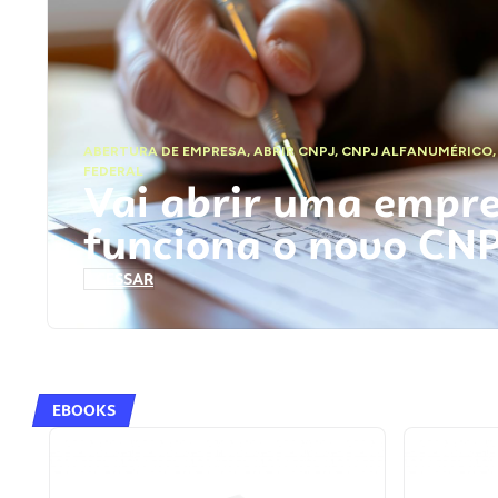
ABERTURA DE EMPRESA
,
ABRIR CNPJ
,
CNPJ ALFANUMÉRICO
FEDERAL
Vai abrir uma empr
funciona o novo CN
ACESSAR
EBOOKS