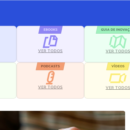
EBOOKS
GUIA DE INOVA
VER TODOS
VER TODO
PODCASTS
VÍDEOS
VER TODOS
VER TODO