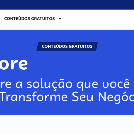
CONTEÚDOS GRATUITOS
CONTEÚDOS GRATUITOS
lore
re a solução que você 
 Transforme Seu Negóc