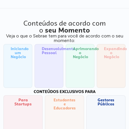
Conteúdos de acordo com
o
seu Momento
Veja o que o Sebrae tem para você de acordo com o seu
momento:
Iniciando
Desenvolvimento
Aprimorando
Expandindo
um
Pessoal
o
o
Negócio
Negócio
Negócio
CONTEÚDOS EXCLUSIVOS PARA
Para
Estudantes
Gestores
Startups
e
Públicos
Educadores