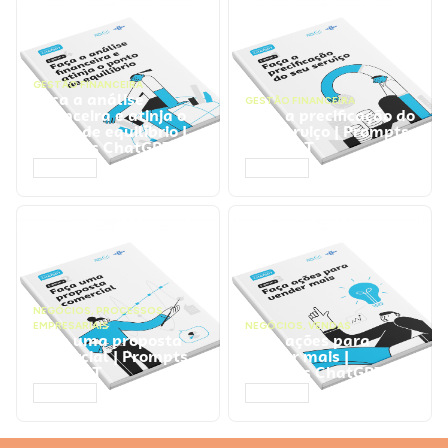
GESTÃO FINANCEIRA
Faça a análise
GESTÃO FINANCEIRA
financeira e atinja o
Faça a precificação do
ponto de equilíbrio |
seu serviço | Prompts
Prompts ChatGPT
ChatGPT
ACESSAR
ACESSAR
NEGÓCIOS
,
PROCESSOS
EMPRESARIAIS
NEGÓCIOS
,
VENDAS
Faça uma proposta
Faça ações para
comercial | Prompts
vender mais |
ChatGPT
Prompts ChatGPT
ACESSAR
ACESSAR