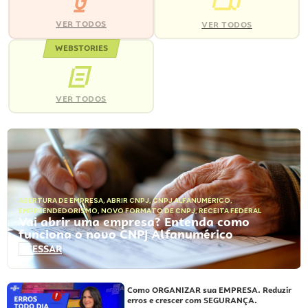
VER TODOS
VER TODOS
WEBSTORIES
VER TODOS
ABERTURA DE EMPRESA
,
ABRIR CNPJ
,
CNPJ ALFANUMÉRICO
,
EMPREENDEDORISMO
,
NOVO FORMATO DE CNPJ
,
RECEITA FEDERAL
Vai abrir uma empresa? Entenda como
funciona o novo CNPJ Alfanumérico
ACESSAR
Como ORGANIZAR sua EMPRESA. Reduzir
erros e crescer com SEGURANÇA.