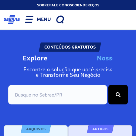
SOBRE
FALE CONOSCO
ENDEREÇOS
MENU
CONTEÚDOS GRATUITOS
Explore
N
o
s
s
o
s
I
n
f
Encontre a solução que você precisa
e Transforme Seu Negócio
ARQUIVOS
ARTIGOS