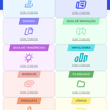
VER TODOS
VER TODOS
EBOOKS
GUIA DE INOVAÇÃO
VER TODOS
VER TODOS
GUIA DE TENDÊNCIAS
IMPULSIONA
VER TODOS
VER TODOS
MODELOS
PLANILHAS
VER TODOS
VER TODOS
PODCASTS
VÍDEOS