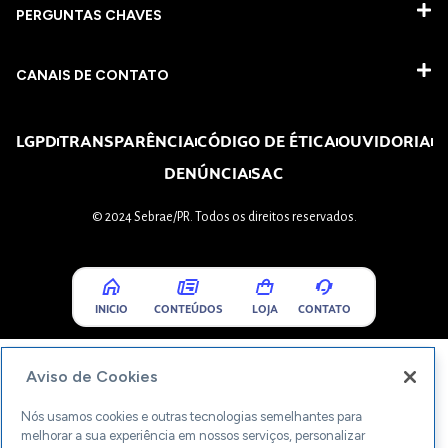
PERGUNTAS CHAVES​
CANAIS DE CONTATO
LGPD
TRANSPARÊNCIA
CÓDIGO DE ÉTICA
OUVIDORIA
DENÚNCIA
SAC
© 2024 Sebrae/PR. Todos os direitos reservados.
INICIO
CONTEÚDOS
LOJA
CONTATO
Aviso de Cookies
Nós usamos cookies e outras tecnologias semelhantes para
melhorar a sua experiência em nossos serviços, personalizar