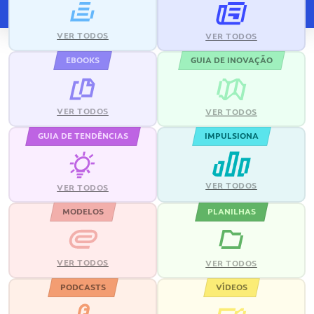
VER TODOS
VER TODOS
EBOOKS
GUIA DE INOVAÇÃO
VER TODOS
VER TODOS
GUIA DE TENDÊNCIAS
IMPULSIONA
VER TODOS
VER TODOS
MODELOS
PLANILHAS
VER TODOS
VER TODOS
PODCASTS
VÍDEOS