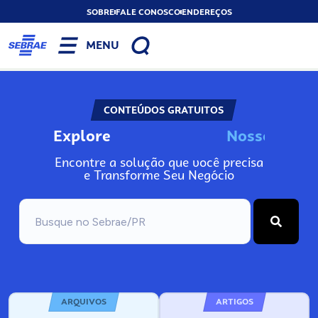
SOBRE
FALE CONOSCO
ENDEREÇOS
MENU
CONTEÚDOS GRATUITOS
Explore
N
o
s
s
o
s
I
n
f
o
Encontre a solução que você precisa
e Transforme Seu Negócio
ARQUIVOS
ARTIGOS