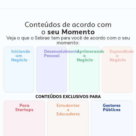
Conteúdos de acordo com
o
seu Momento
Veja o que o Sebrae tem para você de acordo com o seu
momento:
Iniciando
Desenvolvimento
Aprimorando
Expandindo
um
Pessoal
o
o
Negócio
Negócio
Negócio
CONTEÚDOS EXCLUSIVOS PARA
Para
Estudantes
Gestores
Startups
e
Públicos
Educadores