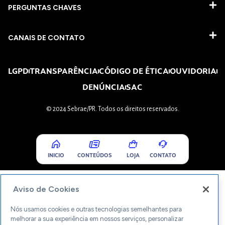
PERGUNTAS CHAVES​
CANAIS DE CONTATO
LGPD
TRANSPARÊNCIA
CÓDIGO DE ÉTICA
OUVIDORIA
DENÚNCIA
SAC
© 2024 Sebrae/PR. Todos os direitos reservados.
INICIO
CONTEÚDOS
LOJA
CONTATO
Aviso de Cookies
Nós usamos cookies e outras tecnologias semelhantes para
melhorar a sua experiência em nossos serviços, personalizar