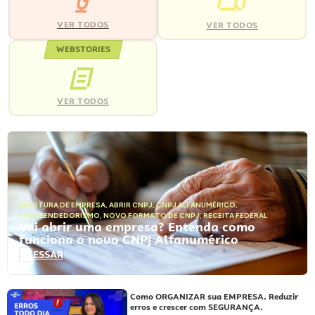
VER TODOS
VER TODOS
WEBSTORIES
VER TODOS
ABERTURA DE EMPRESA
,
ABRIR CNPJ
,
CNPJ ALFANUMÉRICO
,
EMPREENDEDORISMO
,
NOVO FORMATO DE CNPJ
,
RECEITA FEDERAL
Vai abrir uma empresa? Entenda como
funciona o novo CNPJ Alfanumérico
ACESSAR
Como ORGANIZAR sua EMPRESA. Reduzir
erros e crescer com SEGURANÇA.