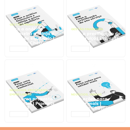
GESTÃO FINANCEIRA
Faça a análise
GESTÃO FINANCEIRA
financeira e atinja o
Faça a precificação do
ponto de equilíbrio |
seu serviço | Prompts
Prompts ChatGPT
ChatGPT
ACESSAR
ACESSAR
NEGÓCIOS
,
PROCESSOS
EMPRESARIAIS
NEGÓCIOS
,
VENDAS
Faça uma proposta
Faça ações para
comercial | Prompts
vender mais |
ChatGPT
Prompts ChatGPT
ACESSAR
ACESSAR