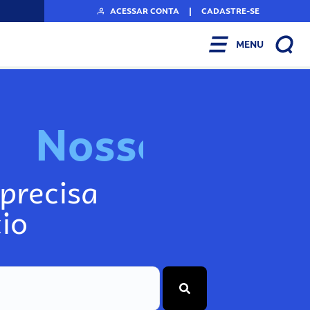
ACESSAR CONTA
|
CADASTRE-SE
MENU
N
o
s
s
o
s
I
n
f
o
g
precisa
io