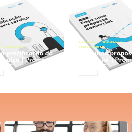
NEGÓCIOS
,
PROCESSOS
 FINANCEIRA
EMPRESARIAIS
 a precificação do
Faça uma propos
serviço | Prompts
comercial | Prom
tGPT
ChatGPT
AR
ACESSAR