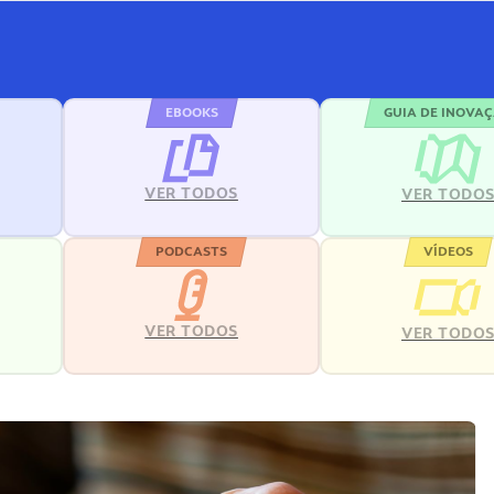
EBOOKS
GUIA DE INOVA
VER TODOS
VER TODO
PODCASTS
VÍDEOS
VER TODOS
VER TODO