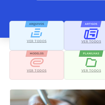
ARQUIVOS
ARTIGOS
VER TODOS
VER TODOS
MODELOS
PLANILHAS
VER TODOS
VER TODOS