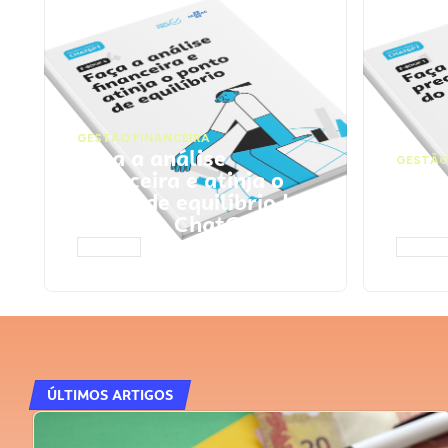
GESTÃO FINANCEIRA
Faça a análise
GESTÃO
financeira e atinja o
Faça
ponto de equilíbrio |
seu 
Prompts ChatGPT
Cha
ACESSAR
ACESS
ÚLTIMOS ARTIGOS