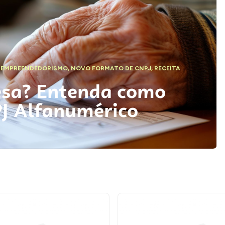
,
EMPREENDEDORISMO
,
NOVO FORMATO DE CNPJ
,
RECEITA
esa? Entenda como
PJ Alfanumérico