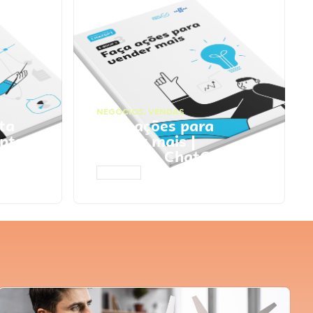
NEGÓCIOS
,
VENDAS
ta
Faça ações para
pts
vender mais |
Prompts ChatGPT
ACESSAR