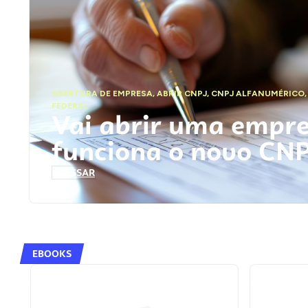
ABERTURA DE EMPRESA
,
ABRIR CNPJ
,
CNPJ ALFANUMÉRICO
FEDERAL
Vai abrir uma empr
funciona o novo CN
ACESSAR
EBOOKS