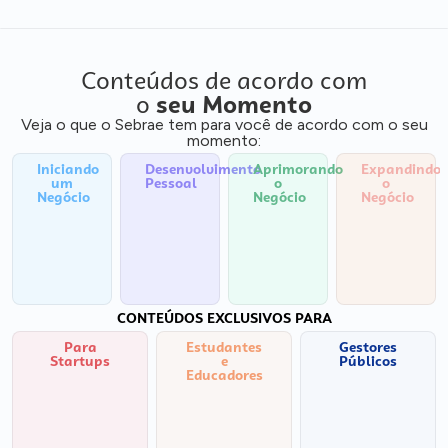
Conteúdos de acordo com
o
seu Momento
Veja o que o Sebrae tem para você de acordo com o seu
momento:
Iniciando
Desenvolvimento
Aprimorando
Expandindo
um
Pessoal
o
o
Negócio
Negócio
Negócio
CONTEÚDOS EXCLUSIVOS PARA
Para
Estudantes
Gestores
Startups
e
Públicos
Educadores