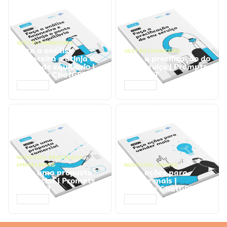
GESTÃO FINANCEIRA
Faça a análise
GESTÃO FINANCEIRA
financeira e atinja o
Faça a precificação do
ponto de equilíbrio |
seu serviço | Prompts
Prompts ChatGPT
ChatGPT
ACESSAR
ACESSAR
NEGÓCIOS
,
PROCESSOS
EMPRESARIAIS
NEGÓCIOS
,
VENDAS
Faça uma proposta
Faça ações para
comercial | Prompts
vender mais |
ChatGPT
Prompts ChatGPT
ACESSAR
ACESSAR