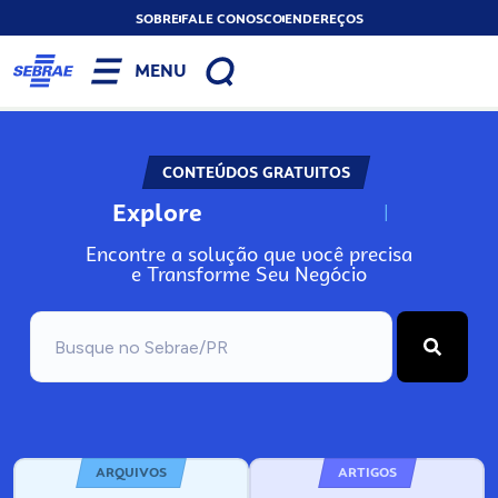
SOBRE
FALE CONOSCO
ENDEREÇOS
MENU
CONTEÚDOS GRATUITOS
Explore
N
o
s
s
o
s
A
Encontre a solução que você precisa
e Transforme Seu Negócio
ARQUIVOS
ARTIGOS