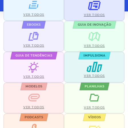
VER TODOS
VER TODOS
EBOOKS
GUIA DE INOVAÇÃO
VER TODOS
VER TODOS
GUIA DE TENDÊNCIAS
IMPULSIONA
VER TODOS
VER TODOS
MODELOS
PLANILHAS
VER TODOS
VER TODOS
PODCASTS
VÍDEOS