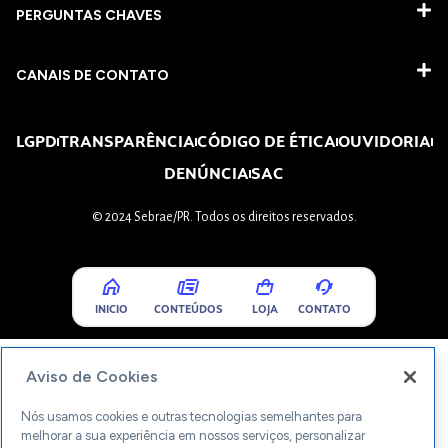
PERGUNTAS CHAVES​
CANAIS DE CONTATO
LGPD
TRANSPARÊNCIA
CÓDIGO DE ÉTICA
OUVIDORIA
DENÚNCIA
SAC
© 2024 Sebrae/PR. Todos os direitos reservados.
INICIO
CONTEÚDOS
LOJA
CONTATO
Aviso de Cookies
Nós usamos cookies e outras tecnologias semelhantes para
melhorar a sua experiência em nossos serviços, personalizar