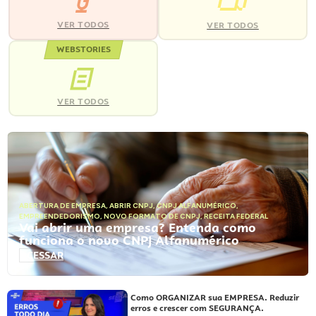
VER TODOS
VER TODOS
WEBSTORIES
VER TODOS
ABERTURA DE EMPRESA
,
ABRIR CNPJ
,
CNPJ ALFANUMÉRICO
,
EMPREENDEDORISMO
,
NOVO FORMATO DE CNPJ
,
RECEITA FEDERAL
Vai abrir uma empresa? Entenda como
funciona o novo CNPJ Alfanumérico
ACESSAR
Como ORGANIZAR sua EMPRESA. Reduzir
erros e crescer com SEGURANÇA.