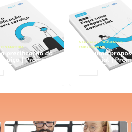
NEGÓCIOS
,
PROCESSOS
 FINANCEIRA
EMPRESARIAIS
 a precificação do
Faça uma propos
serviço | Prompts
comercial | Prom
tGPT
ChatGPT
AR
ACESSAR