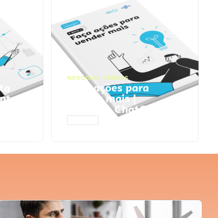
NEGÓCIOS
,
VENDAS
ta
Faça ações para
pts
vender mais |
Prompts ChatGPT
ACESSAR