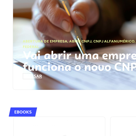
ABERTURA DE EMPRESA
,
ABRIR CNPJ
,
CNPJ ALFANUMÉRICO
FEDERAL
Vai abrir uma empr
funciona o novo CN
ACESSAR
EBOOKS