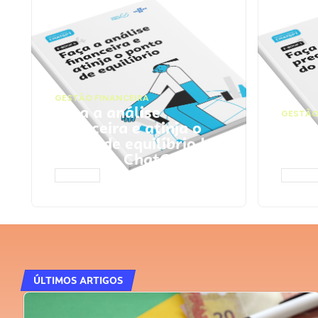
GESTÃO FINANCEIRA
Faça a análise
GESTÃO
financeira e atinja o
Faça
ponto de equilíbrio |
seu 
Prompts ChatGPT
Cha
ACESSAR
ACESS
ÚLTIMOS ARTIGOS