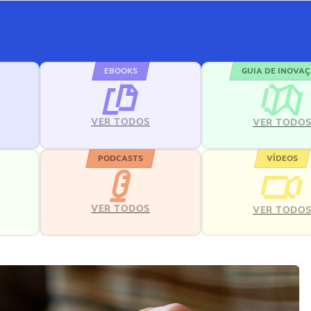
EBOOKS
GUIA DE INOVA
VER TODOS
VER TODO
PODCASTS
VÍDEOS
VER TODOS
VER TODO