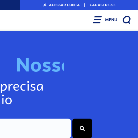
ACESSAR CONTA
|
CADASTRE-SE
MENU
N
o
s
s
o
s
I
n
f
o
precisa
io