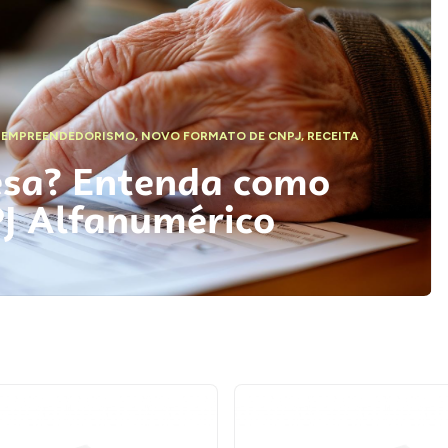
,
EMPREENDEDORISMO
,
NOVO FORMATO DE CNPJ
,
RECEITA
esa? Entenda como
PJ Alfanumérico