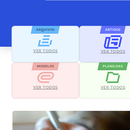
ARQUIVOS
ARTIGOS
VER TODOS
VER TODOS
MODELOS
PLANILHAS
VER TODOS
VER TODOS