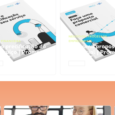
NEGÓCIOS
,
PROCESSOS
 FINANCEIRA
EMPRESARIAIS
 a precificação do
Faça uma propos
serviço | Prompts
comercial | Prom
tGPT
ChatGPT
AR
ACESSAR