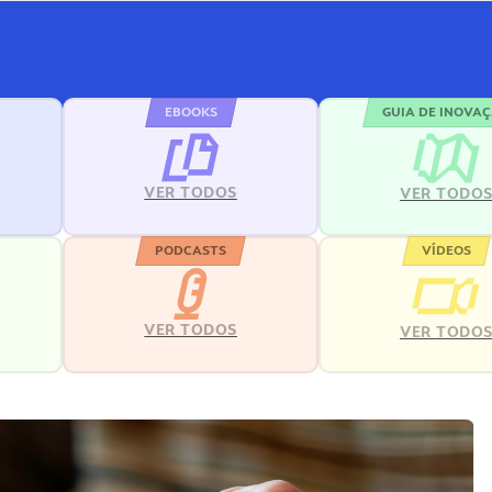
EBOOKS
GUIA DE INOVA
VER TODOS
VER TODO
PODCASTS
VÍDEOS
VER TODOS
VER TODO