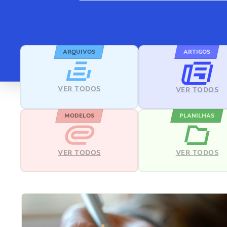
ARQUIVOS
ARTIGOS
VER TODOS
VER TODOS
MODELOS
PLANILHAS
VER TODOS
VER TODOS