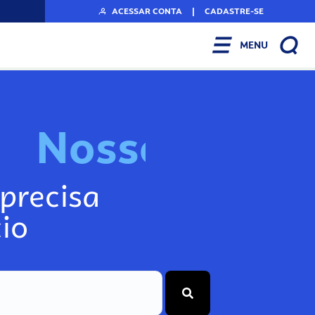
ACESSAR CONTA
|
CADASTRE-SE
MENU
N
o
s
s
o
s
I
n
f
o
g
precisa
io