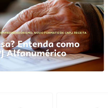
,
EMPREENDEDORISMO
,
NOVO FORMATO DE CNPJ
,
RECEITA
esa? Entenda como
PJ Alfanumérico