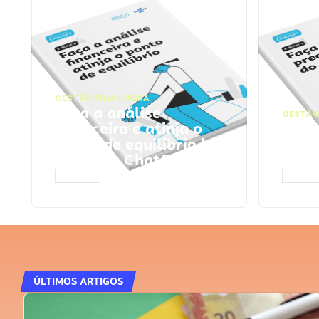
GESTÃO FINANCEIRA
Faça a análise
GESTÃO
financeira e atinja o
Faça
ponto de equilíbrio |
seu 
Prompts ChatGPT
Cha
ACESSAR
ACESS
ÚLTIMOS ARTIGOS