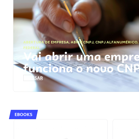
ABERTURA DE EMPRESA
,
ABRIR CNPJ
,
CNPJ ALFANUMÉRICO
FEDERAL
Vai abrir uma empr
funciona o novo CN
ACESSAR
EBOOKS