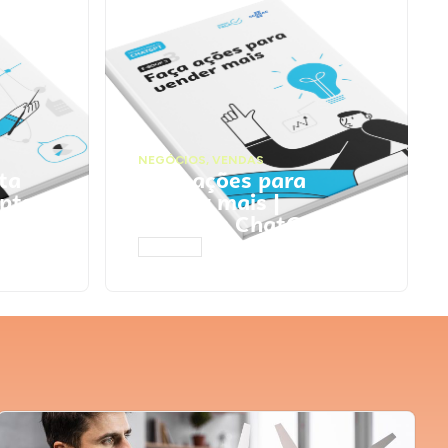
NEGÓCIOS
,
VENDAS
ta
Faça ações para
pts
vender mais |
Prompts ChatGPT
ACESSAR