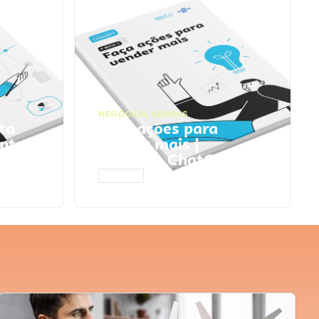
NEGÓCIOS
,
VENDAS
ta
Faça ações para
pts
vender mais |
Prompts ChatGPT
ACESSAR