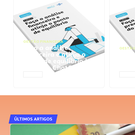
GESTÃO FINANCEIRA
Faça a análise
GESTÃO
financeira e atinja o
Faça
ponto de equilíbrio |
seu 
Prompts ChatGPT
Cha
ACESSAR
ACESS
ÚLTIMOS ARTIGOS