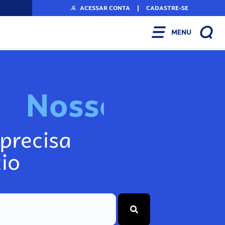
ACESSAR CONTA
|
CADASTRE-SE
MENU
N
o
s
s
o
s
I
n
f
o
g
precisa
io