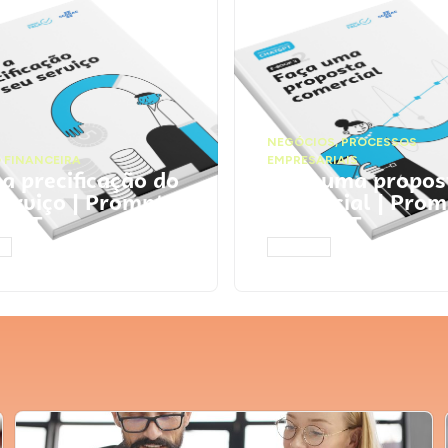
NEGÓCIOS
,
PROCESSOS
 FINANCEIRA
EMPRESARIAIS
 a precificação do
Faça uma propos
serviço | Prompts
comercial | Prom
tGPT
ChatGPT
AR
ACESSAR