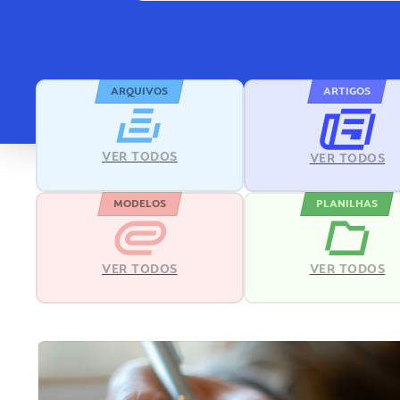
ARQUIVOS
ARTIGOS
VER TODOS
VER TODOS
MODELOS
PLANILHAS
VER TODOS
VER TODOS