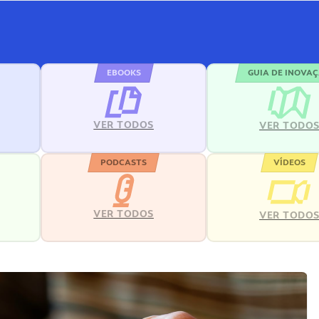
EBOOKS
GUIA DE INOVA
VER TODOS
VER TODO
PODCASTS
VÍDEOS
VER TODOS
VER TODO