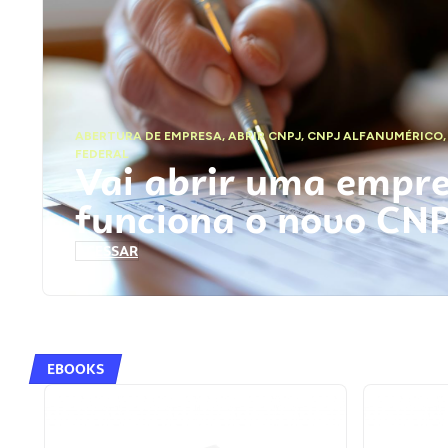
ABERTURA DE EMPRESA
,
ABRIR CNPJ
,
CNPJ ALFANUMÉRICO
FEDERAL
Vai abrir uma empr
funciona o novo CN
ACESSAR
EBOOKS