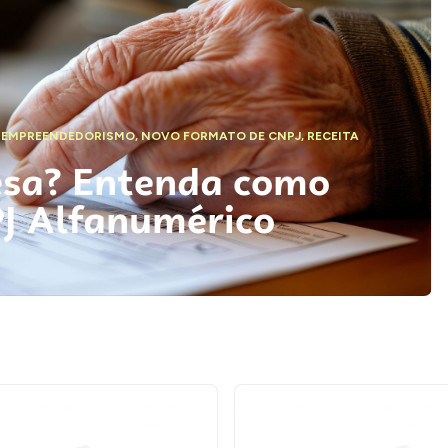
,
EMPREENDEDORISMO
,
NOVO FORMATO DE CNPJ
,
RECEITA
esa? Entenda como
PJ Alfanumérico