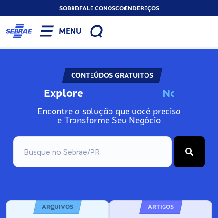
SOBRE
FALE CONOSCO
ENDEREÇOS
MENU
CONTEÚDOS GRATUITOS
Explore
N
o
s
s
o
s
A
n
Encontre a solução que você precisa
e Transforme Seu Negócio
ARQUIVOS
ARTIGOS