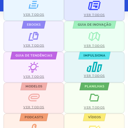
VER TODOS
VER TODOS
EBOOKS
GUIA DE INOVAÇÃO
VER TODOS
VER TODOS
GUIA DE TENDÊNCIAS
IMPULSIONA
VER TODOS
VER TODOS
MODELOS
PLANILHAS
VER TODOS
VER TODOS
PODCASTS
VÍDEOS