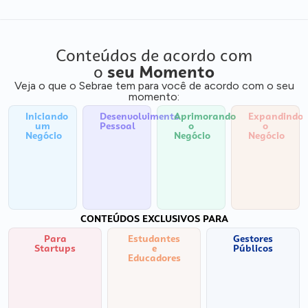
Conteúdos de acordo com
o
seu Momento
Veja o que o Sebrae tem para você de acordo com o seu
momento:
Iniciando
Desenvolvimento
Aprimorando
Expandindo
um
Pessoal
o
o
Negócio
Negócio
Negócio
CONTEÚDOS EXCLUSIVOS PARA
Para
Estudantes
Gestores
Startups
e
Públicos
Educadores