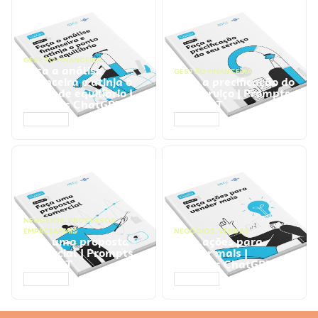
GESTÃO FINANCEIRA
Faça a análise
GESTÃO FINANCEIRA
financeira e atinja o
Faça a precificação do
ponto de equilíbrio |
seu serviço | Prompts
Prompts ChatGPT
ChatGPT
ACESSAR
ACESSAR
NEGÓCIOS
,
PROCESSOS
EMPRESARIAIS
NEGÓCIOS
,
VENDAS
Faça uma proposta
Faça ações para
comercial | Prompts
vender mais |
ChatGPT
Prompts ChatGPT
ACESSAR
ACESSAR