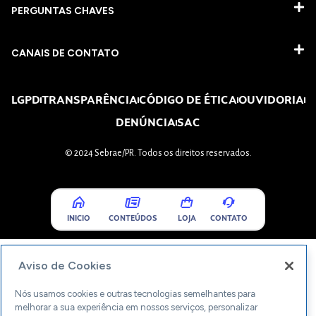
PERGUNTAS CHAVES​
CANAIS DE CONTATO
LGPD
TRANSPARÊNCIA
CÓDIGO DE ÉTICA
OUVIDORIA
DENÚNCIA
SAC
© 2024 Sebrae/PR. Todos os direitos reservados.
INICIO
CONTEÚDOS
LOJA
CONTATO
Aviso de Cookies
Nós usamos cookies e outras tecnologias semelhantes para
melhorar a sua experiência em nossos serviços, personalizar