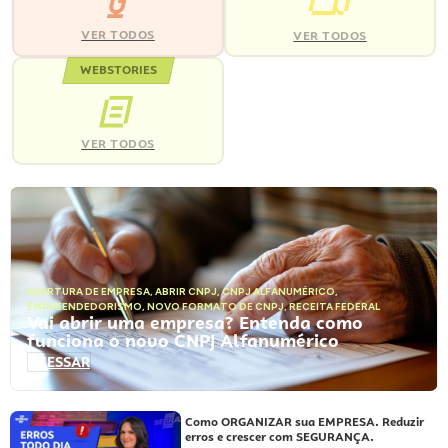
VER TODOS
VER TODOS
WEBSTORIES
VER TODOS
ABERTURA DE EMPRESA
,
ABRIR CNPJ
,
CNPJ ALFANUMÉRICO
,
EMPREENDEDORISMO
,
NOVO FORMATO DE CNPJ
,
RECEITA FEDERAL
Vai abrir uma empresa? Entenda como
funciona o novo CNPJ Alfanumérico
ACESSAR
Como ORGANIZAR sua EMPRESA. Reduzir
erros e crescer com SEGURANÇA.