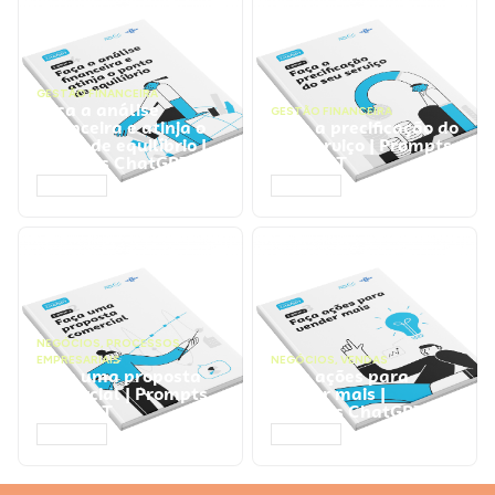
GESTÃO FINANCEIRA
Faça a análise
GESTÃO FINANCEIRA
financeira e atinja o
Faça a precificação do
ponto de equilíbrio |
seu serviço | Prompts
Prompts ChatGPT
ChatGPT
ACESSAR
ACESSAR
NEGÓCIOS
,
PROCESSOS
EMPRESARIAIS
NEGÓCIOS
,
VENDAS
Faça uma proposta
Faça ações para
comercial | Prompts
vender mais |
ChatGPT
Prompts ChatGPT
ACESSAR
ACESSAR