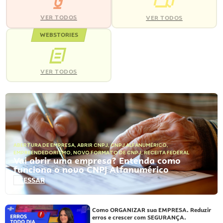
VER TODOS
VER TODOS
WEBSTORIES
VER TODOS
ABERTURA DE EMPRESA
,
ABRIR CNPJ
,
CNPJ ALFANUMÉRICO
,
EMPREENDEDORISMO
,
NOVO FORMATO DE CNPJ
,
RECEITA FEDERAL
Vai abrir uma empresa? Entenda como
funciona o novo CNPJ Alfanumérico
ACESSAR
Como ORGANIZAR sua EMPRESA. Reduzir
erros e crescer com SEGURANÇA.