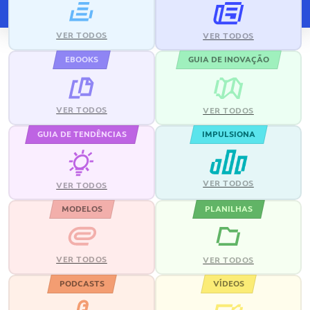
VER TODOS
VER TODOS
EBOOKS
GUIA DE INOVAÇÃO
VER TODOS
VER TODOS
GUIA DE TENDÊNCIAS
IMPULSIONA
VER TODOS
VER TODOS
MODELOS
PLANILHAS
VER TODOS
VER TODOS
PODCASTS
VÍDEOS