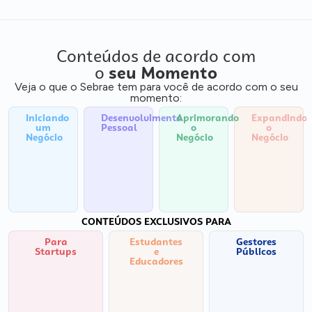
Conteúdos de acordo com
o
seu Momento
Veja o que o Sebrae tem para você de acordo com o seu
momento:
Iniciando
Desenvolvimento
Aprimorando
Expandindo
um
Pessoal
o
o
Negócio
Negócio
Negócio
CONTEÚDOS EXCLUSIVOS PARA
Para
Estudantes
Gestores
Startups
e
Públicos
Educadores