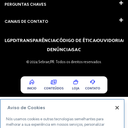
PERGUNTAS CHAVES​
CANAIS DE CONTATO
LGPD
TRANSPARÊNCIA
CÓDIGO DE ÉTICA
OUVIDORIA
DENÚNCIA
SAC
© 2024 Sebrae/PR. Todos os direitos reservados.
INICIO
CONTEÚDOS
LOJA
CONTATO
Aviso de Cookies
Nós usamos cookies e outras tecnologias semelhantes para
melhorar a sua experiência em nossos serviços, personalizar