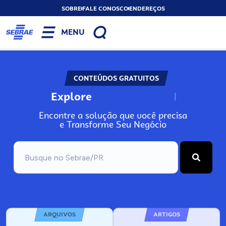
SOBRE
FALE CONOSCO
ENDEREÇOS
MENU
CONTEÚDOS GRATUITOS
Explore
N
o
s
s
o
s
A
Encontre a solução que você precisa
e Transforme Seu Negócio
ARQUIVOS
ARTIGOS