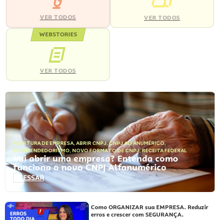
VER TODOS
VER TODOS
WEBSTORIES
VER TODOS
ABERTURA DE EMPRESA
,
ABRIR CNPJ
,
CNPJ ALFANUMÉRICO
,
EMPREENDEDORISMO
,
NOVO FORMATO DE CNPJ
,
RECEITA FEDERAL
Vai abrir uma empresa? Entenda como
funciona o novo CNPJ Alfanumérico
ACESSAR
Como ORGANIZAR sua EMPRESA. Reduzir
erros e crescer com SEGURANÇA.