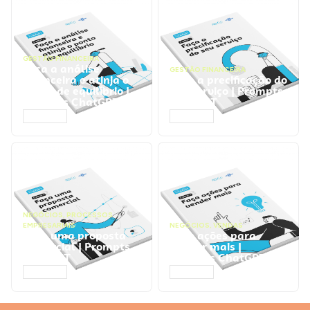
GESTÃO FINANCEIRA
Faça a análise
GESTÃO FINANCEIRA
financeira e atinja o
Faça a precificação do
ponto de equilíbrio |
seu serviço | Prompts
Prompts ChatGPT
ChatGPT
ACESSAR
ACESSAR
NEGÓCIOS
,
PROCESSOS
EMPRESARIAIS
NEGÓCIOS
,
VENDAS
Faça uma proposta
Faça ações para
comercial | Prompts
vender mais |
ChatGPT
Prompts ChatGPT
ACESSAR
ACESSAR