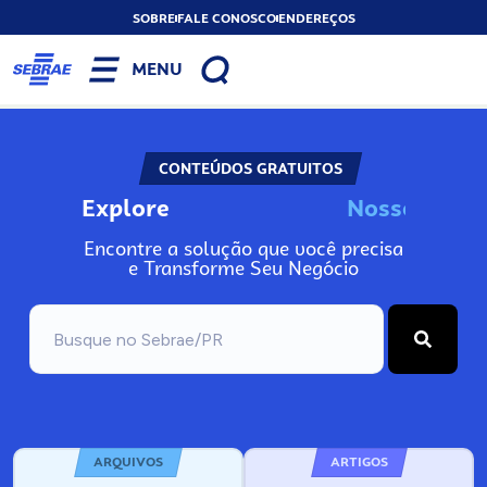
SOBRE
FALE CONOSCO
ENDEREÇOS
MENU
CONTEÚDOS GRATUITOS
Explore
N
o
s
s
o
s
I
n
Encontre a solução que você precisa
e Transforme Seu Negócio
ARQUIVOS
ARTIGOS