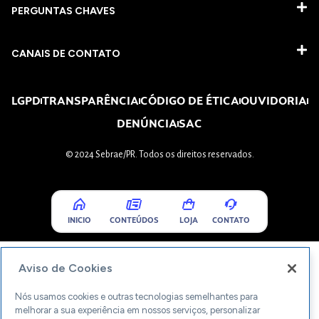
PERGUNTAS CHAVES​
CANAIS DE CONTATO
LGPD
TRANSPARÊNCIA
CÓDIGO DE ÉTICA
OUVIDORIA
DENÚNCIA
SAC
© 2024 Sebrae/PR. Todos os direitos reservados.
INICIO
CONTEÚDOS
LOJA
CONTATO
Aviso de Cookies
Nós usamos cookies e outras tecnologias semelhantes para
melhorar a sua experiência em nossos serviços, personalizar