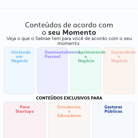
Conteúdos de acordo com
o
seu Momento
Veja o que o Sebrae tem para você de acordo com o seu
momento:
Iniciando
Desenvolvimento
Aprimorando
Expandindo
um
Pessoal
o
o
Negócio
Negócio
Negócio
CONTEÚDOS EXCLUSIVOS PARA
Para
Estudantes
Gestores
Startups
e
Públicos
Educadores