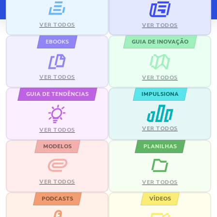
VER TODOS
VER TODOS
EBOOKS
GUIA DE INOVAÇÃO
VER TODOS
VER TODOS
GUIA DE TENDÊNCIAS
IMPULSIONA
VER TODOS
VER TODOS
MODELOS
PLANILHAS
VER TODOS
VER TODOS
PODCASTS
VÍDEOS