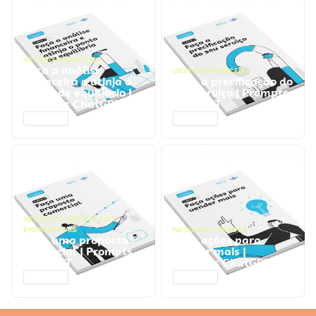
GESTÃO FINANCEIRA
Faça a análise
GESTÃO FINANCEIRA
financeira e atinja o
Faça a precificação do
ponto de equilíbrio |
seu serviço | Prompts
Prompts ChatGPT
ChatGPT
ACESSAR
ACESSAR
NEGÓCIOS
,
PROCESSOS
EMPRESARIAIS
NEGÓCIOS
,
VENDAS
Faça uma proposta
Faça ações para
comercial | Prompts
vender mais |
ChatGPT
Prompts ChatGPT
ACESSAR
ACESSAR