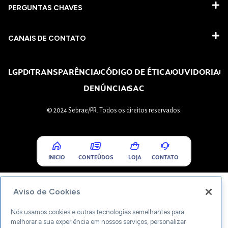
PERGUNTAS CHAVES​
CANAIS DE CONTATO
LGPD
TRANSPARÊNCIA
CÓDIGO DE ÉTICA
OUVIDORIA
DENÚNCIA
SAC
© 2024 Sebrae/PR. Todos os direitos reservados.
INICIO
CONTEÚDOS
LOJA
CONTATO
Aviso de Cookies
Nós usamos cookies e outras tecnologias semelhantes para
melhorar a sua experiência em nossos serviços, personalizar