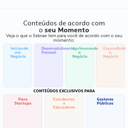
Conteúdos de acordo com
o
seu Momento
Veja o que o Sebrae tem para você de acordo com o seu
momento:
Iniciando
Desenvolvimento
Aprimorando
Expandindo
um
Pessoal
o
o
Negócio
Negócio
Negócio
CONTEÚDOS EXCLUSIVOS PARA
Para
Estudantes
Gestores
Startups
e
Públicos
Educadores