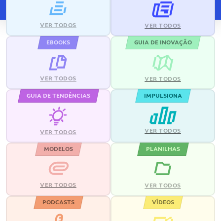
VER TODOS
VER TODOS
EBOOKS
GUIA DE INOVAÇÃO
VER TODOS
VER TODOS
GUIA DE TENDÊNCIAS
IMPULSIONA
VER TODOS
VER TODOS
MODELOS
PLANILHAS
VER TODOS
VER TODOS
PODCASTS
VÍDEOS