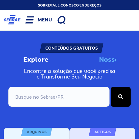
SOBRE
FALE CONOSCO
ENDEREÇOS
MENU
CONTEÚDOS GRATUITOS
Explore
N
o
s
s
o
s
I
n
f
o
Encontre a solução que você precisa
e Transforme Seu Negócio
ARQUIVOS
ARTIGOS