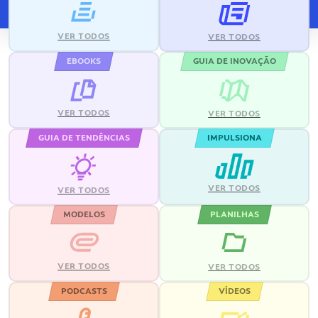
VER TODOS
VER TODOS
EBOOKS
GUIA DE INOVAÇÃO
VER TODOS
VER TODOS
GUIA DE TENDÊNCIAS
IMPULSIONA
VER TODOS
VER TODOS
MODELOS
PLANILHAS
VER TODOS
VER TODOS
PODCASTS
VÍDEOS