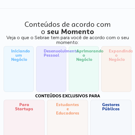
Conteúdos de acordo com
o
seu Momento
Veja o que o Sebrae tem para você de acordo com o seu
momento:
Iniciando
Desenvolvimento
Aprimorando
Expandindo
um
Pessoal
o
o
Negócio
Negócio
Negócio
CONTEÚDOS EXCLUSIVOS PARA
Para
Estudantes
Gestores
Startups
e
Públicos
Educadores