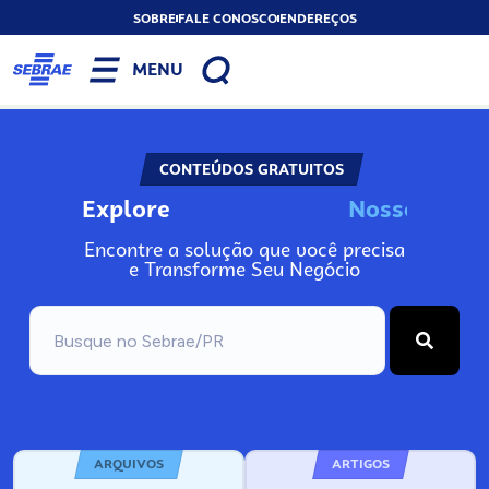
SOBRE
FALE CONOSCO
ENDEREÇOS
MENU
CONTEÚDOS GRATUITOS
Explore
N
o
s
s
o
s
I
n
f
o
Encontre a solução que você precisa
e Transforme Seu Negócio
ARQUIVOS
ARTIGOS