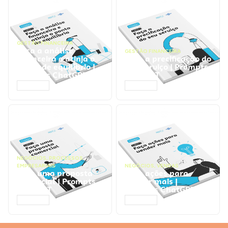
GESTÃO FINANCEIRA
Faça a análise
GESTÃO FINANCEIRA
financeira e atinja o
Faça a precificação do
ponto de equilíbrio |
seu serviço | Prompts
Prompts ChatGPT
ChatGPT
ACESSAR
ACESSAR
NEGÓCIOS
,
PROCESSOS
EMPRESARIAIS
NEGÓCIOS
,
VENDAS
Faça uma proposta
Faça ações para
comercial | Prompts
vender mais |
ChatGPT
Prompts ChatGPT
ACESSAR
ACESSAR