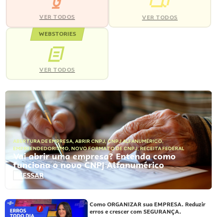
VER TODOS
VER TODOS
WEBSTORIES
VER TODOS
ABERTURA DE EMPRESA
,
ABRIR CNPJ
,
CNPJ ALFANUMÉRICO
,
EMPREENDEDORISMO
,
NOVO FORMATO DE CNPJ
,
RECEITA FEDERAL
Vai abrir uma empresa? Entenda como
funciona o novo CNPJ Alfanumérico
ACESSAR
Como ORGANIZAR sua EMPRESA. Reduzir
erros e crescer com SEGURANÇA.