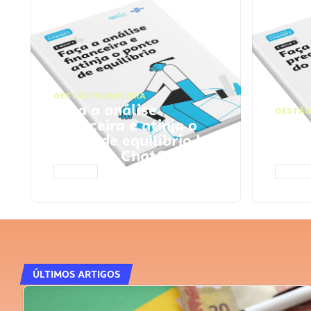
GESTÃO FINANCEIRA
Faça a análise
GESTÃO
financeira e atinja o
Faça
ponto de equilíbrio |
seu 
Prompts ChatGPT
Cha
ACESSAR
ACESS
ÚLTIMOS ARTIGOS