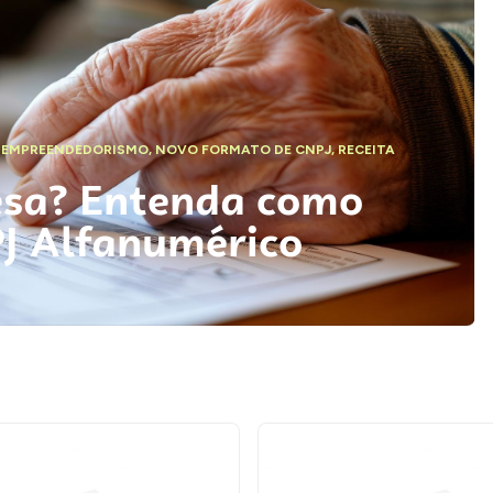
,
EMPREENDEDORISMO
,
NOVO FORMATO DE CNPJ
,
RECEITA
esa? Entenda como
PJ Alfanumérico