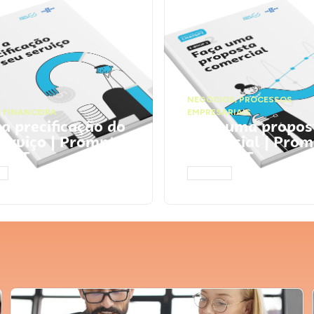
NEGÓCIOS
,
PROCESSOS
 FINANCEIRA
EMPRESARIAIS
 a precificação do
Faça uma propos
serviço | Prompts
comercial | Prom
tGPT
ChatGPT
AR
ACESSAR