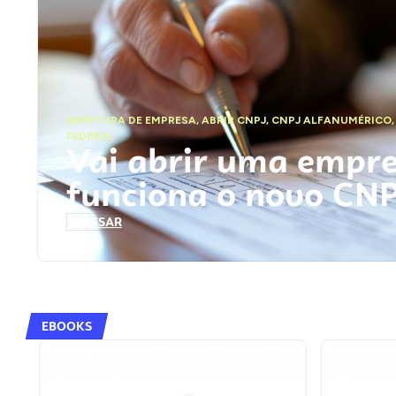
ABERTURA DE EMPRESA
,
ABRIR CNPJ
,
CNPJ ALFANUMÉRICO
FEDERAL
Vai abrir uma empr
funciona o novo CN
ACESSAR
EBOOKS