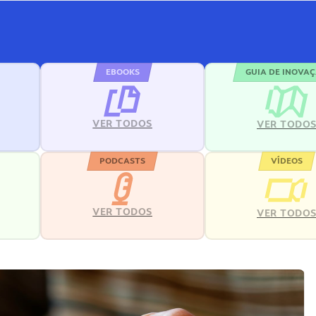
EBOOKS
GUIA DE INOVA
VER TODOS
VER TODO
PODCASTS
VÍDEOS
VER TODOS
VER TODO