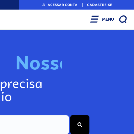
ACESSAR CONTA
|
CADASTRE-SE
MENU
N
o
s
s
o
s
I
n
f
o
g
precisa
io