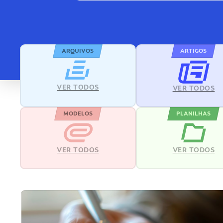
ARQUIVOS
ARTIGOS
VER TODOS
VER TODOS
MODELOS
PLANILHAS
VER TODOS
VER TODOS