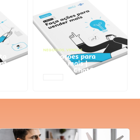
NEGÓCIOS
,
VENDAS
ta
Faça ações para
pts
vender mais |
Prompts ChatGPT
ACESSAR