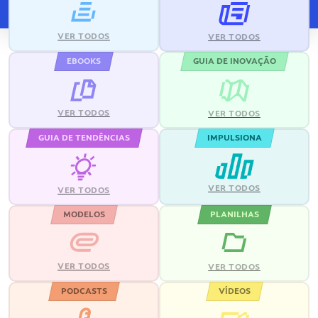
VER TODOS
VER TODOS
EBOOKS
GUIA DE INOVAÇÃO
VER TODOS
VER TODOS
GUIA DE TENDÊNCIAS
IMPULSIONA
VER TODOS
VER TODOS
MODELOS
PLANILHAS
VER TODOS
VER TODOS
PODCASTS
VÍDEOS