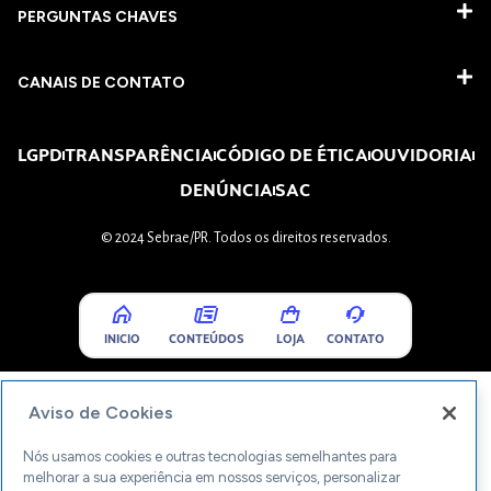
PERGUNTAS CHAVES​
CANAIS DE CONTATO
LGPD
TRANSPARÊNCIA
CÓDIGO DE ÉTICA
OUVIDORIA
DENÚNCIA
SAC
© 2024 Sebrae/PR. Todos os direitos reservados.
INICIO
CONTEÚDOS
LOJA
CONTATO
Aviso de Cookies
Nós usamos cookies e outras tecnologias semelhantes para
melhorar a sua experiência em nossos serviços, personalizar