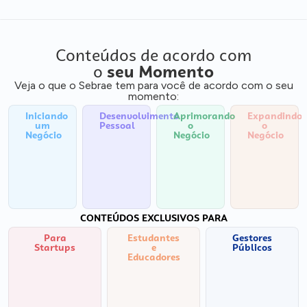
Conteúdos de acordo com
o
seu Momento
Veja o que o Sebrae tem para você de acordo com o seu
momento:
Iniciando
Desenvolvimento
Aprimorando
Expandindo
um
Pessoal
o
o
Negócio
Negócio
Negócio
CONTEÚDOS EXCLUSIVOS PARA
Para
Estudantes
Gestores
Startups
e
Públicos
Educadores