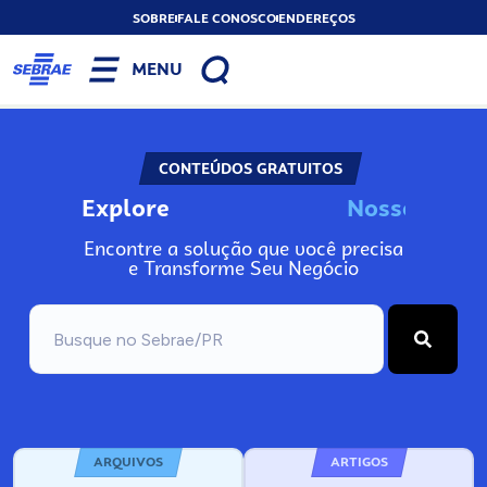
SOBRE
FALE CONOSCO
ENDEREÇOS
MENU
CONTEÚDOS GRATUITOS
Explore
N
o
s
s
o
s
I
n
f
Encontre a solução que você precisa
e Transforme Seu Negócio
ARQUIVOS
ARTIGOS