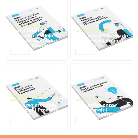
GESTÃO FINANCEIRA
Faça a análise
GESTÃO FINANCEIRA
financeira e atinja o
Faça a precificação do
ponto de equilíbrio |
seu serviço | Prompts
Prompts ChatGPT
ChatGPT
ACESSAR
ACESSAR
NEGÓCIOS
,
PROCESSOS
EMPRESARIAIS
NEGÓCIOS
,
VENDAS
Faça uma proposta
Faça ações para
comercial | Prompts
vender mais |
ChatGPT
Prompts ChatGPT
ACESSAR
ACESSAR