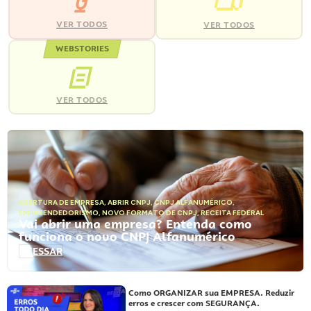
VER TODOS
VER TODOS
WEBSTORIES
VER TODOS
ABERTURA DE EMPRESA
,
ABRIR CNPJ
,
CNPJ ALFANUMÉRICO
,
EMPREENDEDORISMO
,
NOVO FORMATO DE CNPJ
,
RECEITA FEDERAL
Vai abrir uma empresa? Entenda como
funciona o novo CNPJ Alfanumérico
ACESSAR
Como ORGANIZAR sua EMPRESA. Reduzir
erros e crescer com SEGURANÇA.