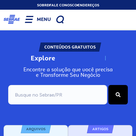
SOBRE
FALE CONOSCO
ENDEREÇOS
MENU
CONTEÚDOS GRATUITOS
Explore
N
o
s
s
o
s
A
Encontre a solução que você precisa
e Transforme Seu Negócio
ARQUIVOS
ARTIGOS