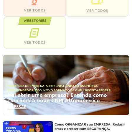
VER TODOS
VER TODOS
WEBSTORIES
VER TODOS
ABERTURA DE EMPRESA
,
ABRIR CNPJ
,
CNPJ ALFANUMÉRICO
,
EMPREENDEDORISMO
,
NOVO FORMATO DE CNPJ
,
RECEITA FEDERAL
Vai abrir uma empresa? Entenda como
funciona o novo CNPJ Alfanumérico
ACESSAR
Como ORGANIZAR sua EMPRESA. Reduzir
erros e crescer com SEGURANÇA.