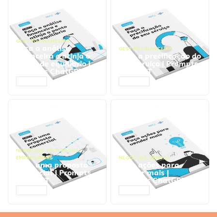
GESTÃO FINANCEIRA
Faça a análise
GESTÃO FINANCEIRA
financeira e atinja o
Faça a precificação do
ponto de equilíbrio |
seu serviço | Prompts
Prompts ChatGPT
ChatGPT
ACESSAR
ACESSAR
NEGÓCIOS
,
PROCESSOS
EMPRESARIAIS
NEGÓCIOS
,
VENDAS
Faça uma proposta
Faça ações para
comercial | Prompts
vender mais |
ChatGPT
Prompts ChatGPT
ACESSAR
ACESSAR