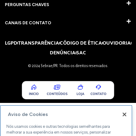
PERGUNTAS CHAVES​
CANAIS DE CONTATO
LGPD
TRANSPARÊNCIA
CÓDIGO DE ÉTICA
OUVIDORIA
DENÚNCIA
SAC
© 2024 Sebrae/PR. Todos os direitos reservados.
INICIO
CONTEÚDOS
LOJA
CONTATO
Aviso de Cookies
Nós usamos cookies e outras tecnologias semelhantes para
melhorar a sua experiência em nossos serviços, personalizar