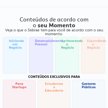
Conteúdos de acordo com
o
seu Momento
Veja o que o Sebrae tem para você de acordo com o seu
momento:
Iniciando
Desenvolvimento
Aprimorando
Expandindo
um
Pessoal
o
o
Negócio
Negócio
Negócio
CONTEÚDOS EXCLUSIVOS PARA
Para
Estudantes
Gestores
Startups
e
Públicos
Educadores