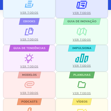
VER TODOS
VER TODOS
EBOOKS
GUIA DE INOVAÇÃO
VER TODOS
VER TODOS
GUIA DE TENDÊNCIAS
IMPULSIONA
VER TODOS
VER TODOS
MODELOS
PLANILHAS
VER TODOS
VER TODOS
PODCASTS
VÍDEOS