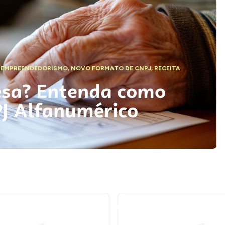
,
EMPREENDEDORISMO
,
NOVO FORMATO DE CNPJ
,
RECEITA
esa? Entenda como
PJ Alfanumérico