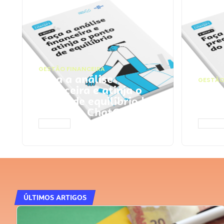
GESTÃO FINANCEIRA
Faça a análise
GESTÃO
financeira e atinja o
Faça
ponto de equilíbrio |
seu 
Prompts ChatGPT
Cha
ACESSAR
ACESS
ÚLTIMOS ARTIGOS