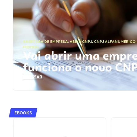
ABERTURA DE EMPRESA
,
ABRIR CNPJ
,
CNPJ ALFANUMÉRICO
FEDERAL
Vai abrir uma empr
funciona o novo CN
ACESSAR
EBOOKS