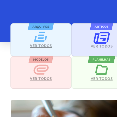
ARQUIVOS
ARTIGOS
VER TODOS
VER TODOS
MODELOS
PLANILHAS
VER TODOS
VER TODOS