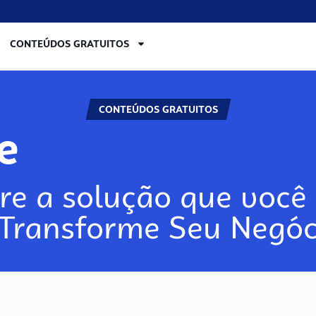
CONTEÚDOS GRATUITOS
CONTEÚDOS GRATUITOS
lore
re a solução que você 
 Transforme Seu Negóc