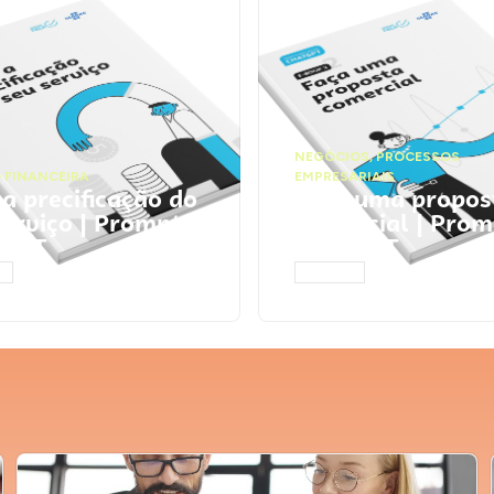
NEGÓCIOS
,
PROCESSOS
 FINANCEIRA
EMPRESARIAIS
 a precificação do
Faça uma propos
serviço | Prompts
comercial | Prom
tGPT
ChatGPT
AR
ACESSAR