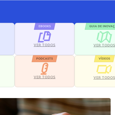
EBOOKS
GUIA DE INOVA
VER TODOS
VER TODO
PODCASTS
VÍDEOS
VER TODOS
VER TODO