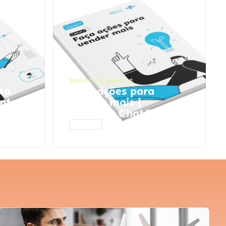
NEGÓCIOS
,
VENDAS
ta
Faça ações para
pts
vender mais |
Prompts ChatGPT
ACESSAR