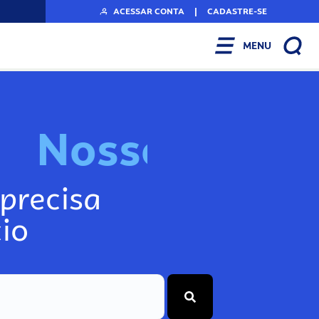
ACESSAR CONTA
|
CADASTRE-SE
MENU
N
o
s
s
o
s
I
n
f
precisa
io