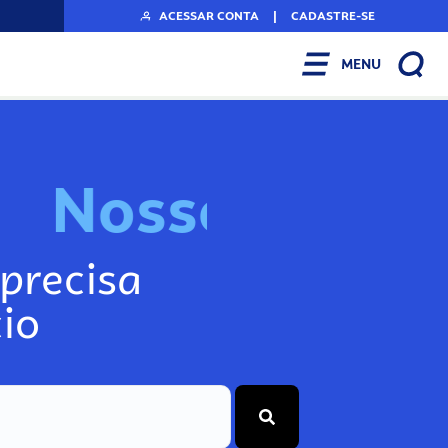
ACESSAR CONTA
|
CADASTRE-SE
MENU
N
o
s
s
o
s
I
n
f
precisa
io