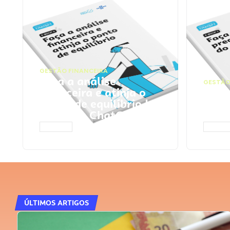
GESTÃO FINANCEIRA
Faça a análise
GESTÃO
financeira e atinja o
Faça
ponto de equilíbrio |
seu 
Prompts ChatGPT
Cha
ACESSAR
ACESS
ÚLTIMOS ARTIGOS