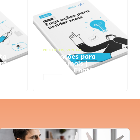
NEGÓCIOS
,
VENDAS
ta
Faça ações para
pts
vender mais |
Prompts ChatGPT
ACESSAR