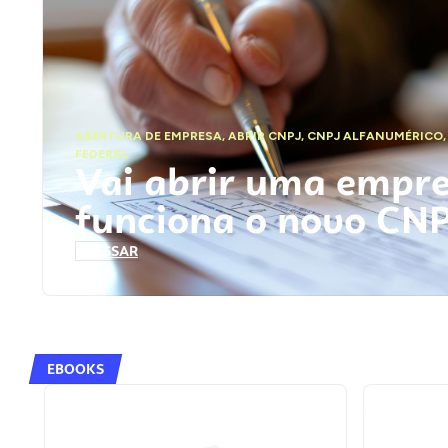
ABERTURA DE EMPRESA
,
ABRIR CNPJ
,
CNPJ ALFANUMÉRICO
FEDERAL
Vai abrir uma empr
funciona o novo CN
ACESSAR
EBOOKS