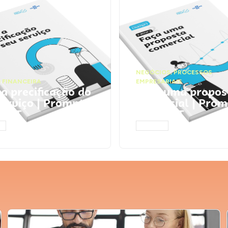
NEGÓCIOS
,
PROCESSOS
 FINANCEIRA
EMPRESARIAIS
 a precificação do
Faça uma propos
serviço | Prompts
comercial | Prom
tGPT
ChatGPT
AR
ACESSAR