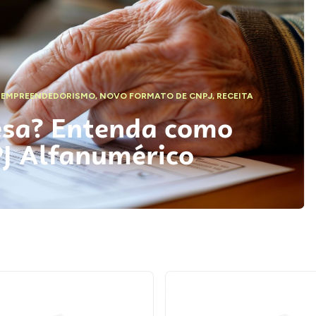
,
EMPREENDEDORISMO
,
NOVO FORMATO DE CNPJ
,
RECEITA
esa? Entenda como
PJ Alfanumérico