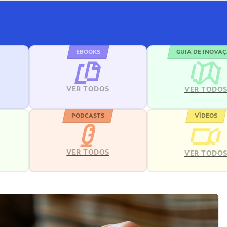
EBOOKS
GUIA DE INOVA
VER TODOS
VER TODO
PODCASTS
VÍDEOS
VER TODOS
VER TODO