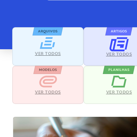
ARQUIVOS
ARTIGOS
VER TODOS
VER TODOS
MODELOS
PLANILHAS
VER TODOS
VER TODOS