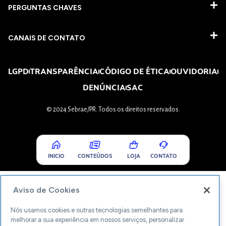
PERGUNTAS CHAVES​
CANAIS DE CONTATO
LGPD
TRANSPARÊNCIA
CÓDIGO DE ÉTICA
OUVIDORIA
DENÚNCIA
SAC
© 2024 Sebrae/PR. Todos os direitos reservados.
INICIO
CONTEÚDOS
LOJA
CONTATO
Aviso de Cookies
Nós usamos cookies e outras tecnologias semelhantes para
melhorar a sua experiência em nossos serviços, personalizar