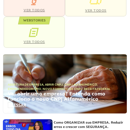
VER TODOS
VER TODOS
WEBSTORIES
VER TODOS
ABERTURA DE EMPRESA
,
ABRIR CNPJ
,
CNPJ ALFANUMÉRICO
,
EMPREENDEDORISMO
,
NOVO FORMATO DE CNPJ
,
RECEITA FEDERAL
Vai abrir uma empresa? Entenda como
funciona o novo CNPJ Alfanumérico
ACESSAR
Como ORGANIZAR sua EMPRESA. Reduzir
erros e crescer com SEGURANÇA.