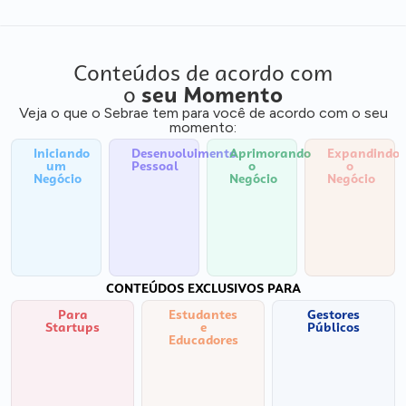
Conteúdos de acordo com
o
seu Momento
Veja o que o Sebrae tem para você de acordo com o seu
momento:
Iniciando
Desenvolvimento
Aprimorando
Expandindo
um
Pessoal
o
o
Negócio
Negócio
Negócio
CONTEÚDOS EXCLUSIVOS PARA
Para
Estudantes
Gestores
Startups
e
Públicos
Educadores