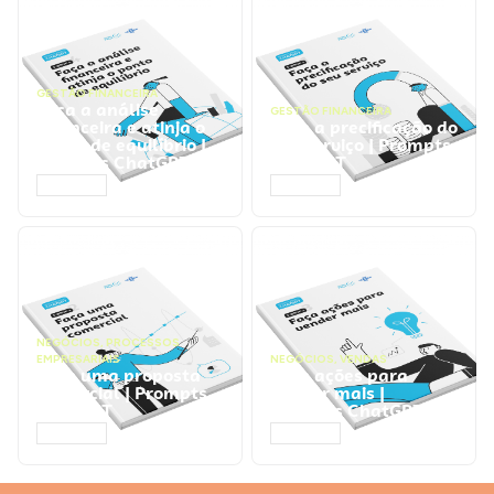
GESTÃO FINANCEIRA
Faça a análise
GESTÃO FINANCEIRA
financeira e atinja o
Faça a precificação do
ponto de equilíbrio |
seu serviço | Prompts
Prompts ChatGPT
ChatGPT
ACESSAR
ACESSAR
NEGÓCIOS
,
PROCESSOS
EMPRESARIAIS
NEGÓCIOS
,
VENDAS
Faça uma proposta
Faça ações para
comercial | Prompts
vender mais |
ChatGPT
Prompts ChatGPT
ACESSAR
ACESSAR