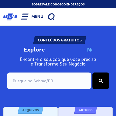
SOBRE
FALE CONOSCO
ENDEREÇOS
MENU
CONTEÚDOS GRATUITOS
Explore
N
o
s
s
o
s
A
Encontre a solução que você precisa
e Transforme Seu Negócio
ARQUIVOS
ARTIGOS