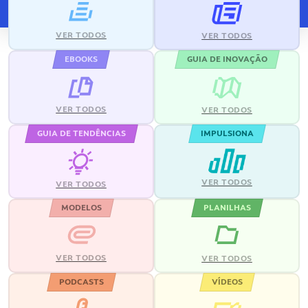
VER TODOS
VER TODOS
EBOOKS
GUIA DE INOVAÇÃO
VER TODOS
VER TODOS
GUIA DE TENDÊNCIAS
IMPULSIONA
VER TODOS
VER TODOS
MODELOS
PLANILHAS
VER TODOS
VER TODOS
PODCASTS
VÍDEOS