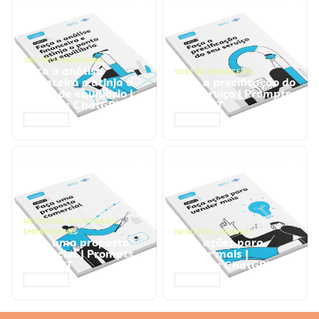
GESTÃO FINANCEIRA
Faça a análise
GESTÃO FINANCEIRA
financeira e atinja o
Faça a precificação do
ponto de equilíbrio |
seu serviço | Prompts
Prompts ChatGPT
ChatGPT
ACESSAR
ACESSAR
NEGÓCIOS
,
PROCESSOS
EMPRESARIAIS
NEGÓCIOS
,
VENDAS
Faça uma proposta
Faça ações para
comercial | Prompts
vender mais |
ChatGPT
Prompts ChatGPT
ACESSAR
ACESSAR