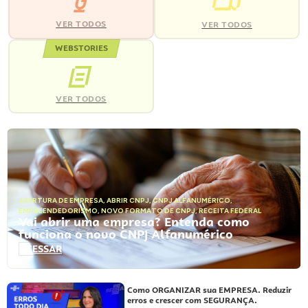
VER TODOS
VER TODOS
WEBSTORIES
VER TODOS
ABERTURA DE EMPRESA
,
ABRIR CNPJ
,
CNPJ ALFANUMÉRICO
,
EMPREENDEDORISMO
,
NOVO FORMATO DE CNPJ
,
RECEITA FEDERAL
Vai abrir uma empresa? Entenda como
funciona o novo CNPJ Alfanumérico
ACESSAR
Como ORGANIZAR sua EMPRESA. Reduzir
erros e crescer com SEGURANÇA.