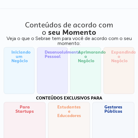
Conteúdos de acordo com
o
seu Momento
Veja o que o Sebrae tem para você de acordo com o seu
momento:
Iniciando
Desenvolvimento
Aprimorando
Expandindo
um
Pessoal
o
o
Negócio
Negócio
Negócio
CONTEÚDOS EXCLUSIVOS PARA
Para
Estudantes
Gestores
Startups
e
Públicos
Educadores