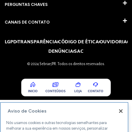
PERGUNTAS CHAVES​
CANAIS DE CONTATO
LGPD
TRANSPARÊNCIA
CÓDIGO DE ÉTICA
OUVIDORIA
DENÚNCIA
SAC
© 2024 Sebrae/PR. Todos os direitos reservados.
INICIO
CONTEÚDOS
LOJA
CONTATO
Aviso de Cookies
Nós usamos cookies e outras tecnologias semelhantes para
melhorar a sua experiência em nossos serviços, personalizar