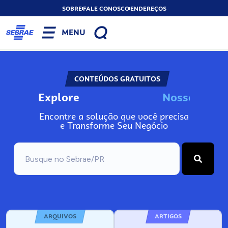
SOBRE
FALE CONOSCO
ENDEREÇOS
MENU
CONTEÚDOS GRATUITOS
Explore
N
o
s
s
o
s
I
n
f
o
Encontre a solução que você precisa
e Transforme Seu Negócio
ARQUIVOS
ARTIGOS