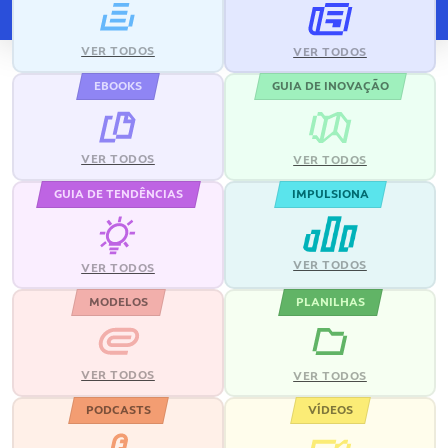
VER TODOS
VER TODOS
EBOOKS
GUIA DE INOVAÇÃO
VER TODOS
VER TODOS
GUIA DE TENDÊNCIAS
IMPULSIONA
VER TODOS
VER TODOS
MODELOS
PLANILHAS
VER TODOS
VER TODOS
PODCASTS
VÍDEOS