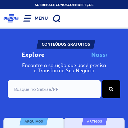
SOBRE
FALE CONOSCO
ENDEREÇOS
MENU
CONTEÚDOS GRATUITOS
Explore
N
o
s
s
o
s
I
n
f
o
Encontre a solução que você precisa
e Transforme Seu Negócio
ARQUIVOS
ARTIGOS