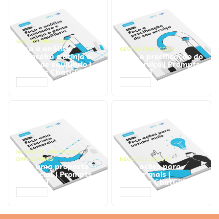
GESTÃO FINANCEIRA
Faça a análise
GESTÃO FINANCEIRA
financeira e atinja o
Faça a precificação do
ponto de equilíbrio |
seu serviço | Prompts
Prompts ChatGPT
ChatGPT
ACESSAR
ACESSAR
NEGÓCIOS
,
PROCESSOS
EMPRESARIAIS
NEGÓCIOS
,
VENDAS
Faça uma proposta
Faça ações para
comercial | Prompts
vender mais |
ChatGPT
Prompts ChatGPT
ACESSAR
ACESSAR