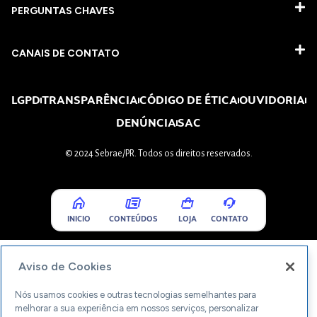
PERGUNTAS CHAVES​
CANAIS DE CONTATO
LGPD
TRANSPARÊNCIA
CÓDIGO DE ÉTICA
OUVIDORIA
DENÚNCIA
SAC
© 2024 Sebrae/PR. Todos os direitos reservados.
INICIO
CONTEÚDOS
LOJA
CONTATO
Aviso de Cookies
Nós usamos cookies e outras tecnologias semelhantes para
melhorar a sua experiência em nossos serviços, personalizar