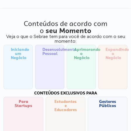
Conteúdos de acordo com
o
seu Momento
Veja o que o Sebrae tem para você de acordo com o seu
momento:
Iniciando
Desenvolvimento
Aprimorando
Expandindo
um
Pessoal
o
o
Negócio
Negócio
Negócio
CONTEÚDOS EXCLUSIVOS PARA
Para
Estudantes
Gestores
Startups
e
Públicos
Educadores