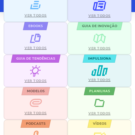
VER TODOS
VER TODOS
EBOOKS
GUIA DE INOVAÇÃO
VER TODOS
VER TODOS
GUIA DE TENDÊNCIAS
IMPULSIONA
VER TODOS
VER TODOS
MODELOS
PLANILHAS
VER TODOS
VER TODOS
PODCASTS
VÍDEOS