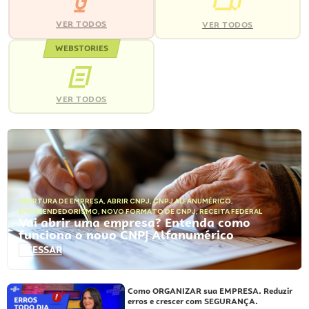
VER TODOS
VER TODOS
WEBSTORIES
VER TODOS
ABERTURA DE EMPRESA
,
ABRIR CNPJ
,
CNPJ ALFANUMÉRICO
,
EMPREENDEDORISMO
,
NOVO FORMATO DE CNPJ
,
RECEITA FEDERAL
Vai abrir uma empresa? Entenda como
funciona o novo CNPJ Alfanumérico
ACESSAR
Como ORGANIZAR sua EMPRESA. Reduzir
erros e crescer com SEGURANÇA.