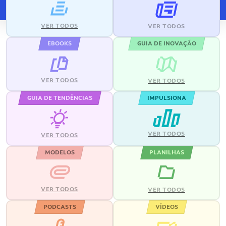
VER TODOS
VER TODOS
EBOOKS
GUIA DE INOVAÇÃO
VER TODOS
VER TODOS
GUIA DE TENDÊNCIAS
IMPULSIONA
VER TODOS
VER TODOS
MODELOS
PLANILHAS
VER TODOS
VER TODOS
PODCASTS
VÍDEOS