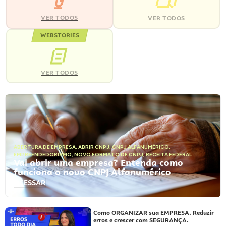
VER TODOS
VER TODOS
WEBSTORIES
VER TODOS
ABERTURA DE EMPRESA
,
ABRIR CNPJ
,
CNPJ ALFANUMÉRICO
,
EMPREENDEDORISMO
,
NOVO FORMATO DE CNPJ
,
RECEITA FEDERAL
Vai abrir uma empresa? Entenda como
funciona o novo CNPJ Alfanumérico
ACESSAR
Como ORGANIZAR sua EMPRESA. Reduzir
erros e crescer com SEGURANÇA.