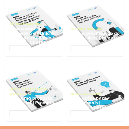
GESTÃO FINANCEIRA
Faça a análise
GESTÃO FINANCEIRA
financeira e atinja o
Faça a precificação do
ponto de equilíbrio |
seu serviço | Prompts
Prompts ChatGPT
ChatGPT
ACESSAR
ACESSAR
NEGÓCIOS
,
PROCESSOS
EMPRESARIAIS
NEGÓCIOS
,
VENDAS
Faça uma proposta
Faça ações para
comercial | Prompts
vender mais |
ChatGPT
Prompts ChatGPT
ACESSAR
ACESSAR