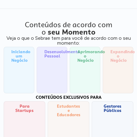
Conteúdos de acordo com
o
seu Momento
Veja o que o Sebrae tem para você de acordo com o seu
momento:
Iniciando
Desenvolvimento
Aprimorando
Expandindo
um
Pessoal
o
o
Negócio
Negócio
Negócio
CONTEÚDOS EXCLUSIVOS PARA
Para
Estudantes
Gestores
Startups
e
Públicos
Educadores