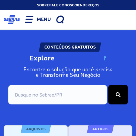
SOBRE
FALE CONOSCO
ENDEREÇOS
MENU
CONTEÚDOS GRATUITOS
Explore
N
o
s
s
o
s
A
Encontre a solução que você precisa
e Transforme Seu Negócio
ARQUIVOS
ARTIGOS