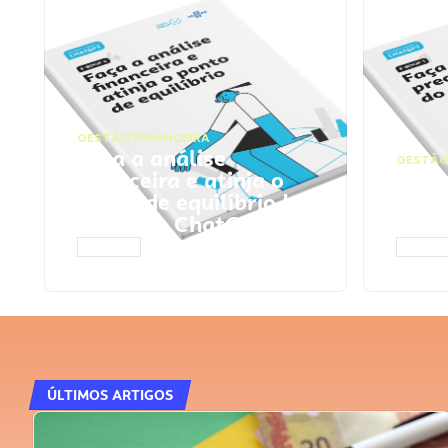
GESTÃO FINANCEIRA
Faça a análise
GESTÃO
financeira e atinja o
Faça
ponto de equilíbrio |
seu 
Prompts ChatGPT
Cha
ACESSAR
ACESS
ÚLTIMOS ARTIGOS