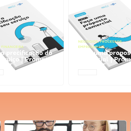
NEGÓCIOS
,
PROCESSOS
 FINANCEIRA
EMPRESARIAIS
 a precificação do
Faça uma propos
serviço | Prompts
comercial | Prom
tGPT
ChatGPT
AR
ACESSAR