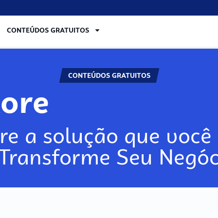
CONTEÚDOS GRATUITOS
CONTEÚDOS GRATUITOS
lore
re a solução que você 
 Transforme Seu Negóc