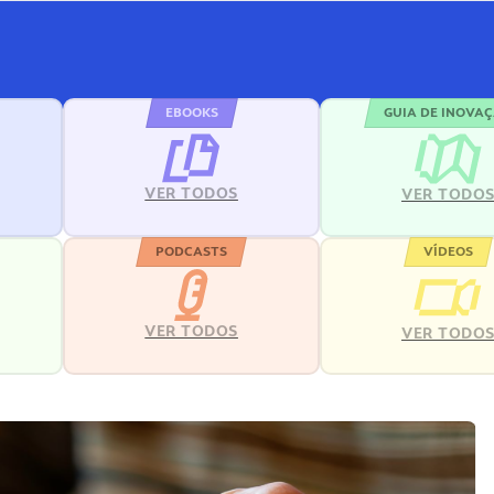
EBOOKS
GUIA DE INOVA
VER TODOS
VER TODO
PODCASTS
VÍDEOS
VER TODOS
VER TODO