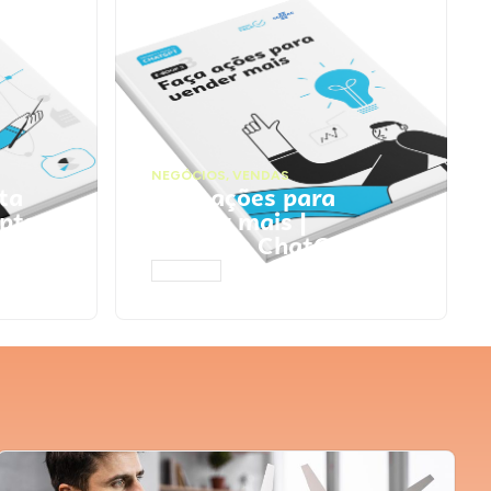
NEGÓCIOS
,
VENDAS
ta
Faça ações para
pts
vender mais |
Prompts ChatGPT
ACESSAR