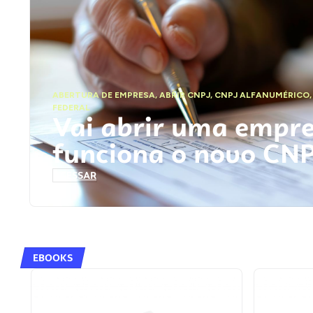
ABERTURA DE EMPRESA
,
ABRIR CNPJ
,
CNPJ ALFANUMÉRICO
FEDERAL
Vai abrir uma empr
funciona o novo CN
ACESSAR
EBOOKS