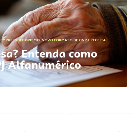
,
EMPREENDEDORISMO
,
NOVO FORMATO DE CNPJ
,
RECEITA
esa? Entenda como
PJ Alfanumérico