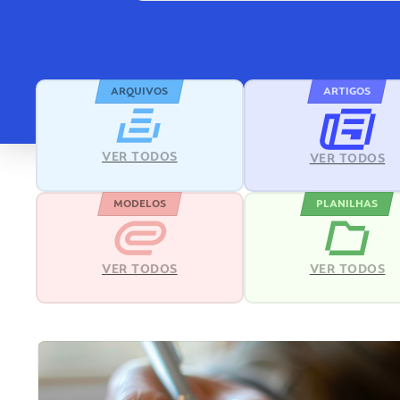
ARQUIVOS
ARTIGOS
VER TODOS
VER TODOS
MODELOS
PLANILHAS
VER TODOS
VER TODOS