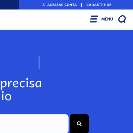
ACESSAR CONTA
|
CADASTRE-SE
MENU
N
o
s
s
o
s
A
r
precisa
io