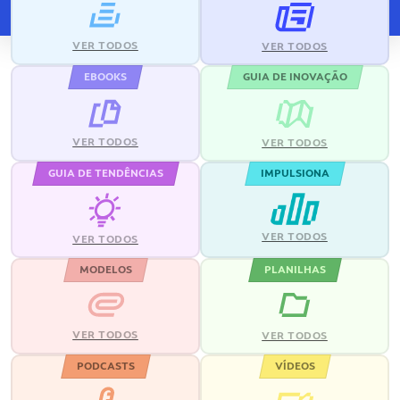
VER TODOS
VER TODOS
EBOOKS
GUIA DE INOVAÇÃO
VER TODOS
VER TODOS
GUIA DE TENDÊNCIAS
IMPULSIONA
VER TODOS
VER TODOS
MODELOS
PLANILHAS
VER TODOS
VER TODOS
PODCASTS
VÍDEOS