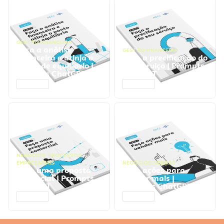
GESTÃO FINANCEIRA
Faça a análise
GESTÃO FINANCEIRA
financeira e atinja o
Faça a precificação do
ponto de equilíbrio |
seu serviço | Prompts
Prompts ChatGPT
ChatGPT
ACESSAR
ACESSAR
NEGÓCIOS
,
PROCESSOS
EMPRESARIAIS
NEGÓCIOS
,
VENDAS
Faça uma proposta
Faça ações para
comercial | Prompts
vender mais |
ChatGPT
Prompts ChatGPT
ACESSAR
ACESSAR