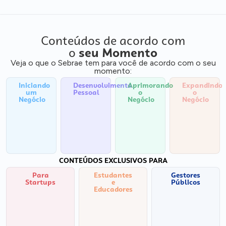
Conteúdos de acordo com
o
seu Momento
Veja o que o Sebrae tem para você de acordo com o seu
momento:
Iniciando
Desenvolvimento
Aprimorando
Expandindo
um
Pessoal
o
o
Negócio
Negócio
Negócio
CONTEÚDOS EXCLUSIVOS PARA
Para
Estudantes
Gestores
Startups
e
Públicos
Educadores