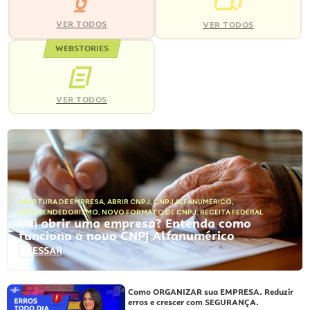
VER TODOS
VER TODOS
WEBSTORIES
VER TODOS
ABERTURA DE EMPRESA
,
ABRIR CNPJ
,
CNPJ ALFANUMÉRICO
,
EMPREENDEDORISMO
,
NOVO FORMATO DE CNPJ
,
RECEITA FEDERAL
Vai abrir uma empresa? Entenda como
funciona o novo CNPJ Alfanumérico
ACESSAR
Como ORGANIZAR sua EMPRESA. Reduzir
erros e crescer com SEGURANÇA.