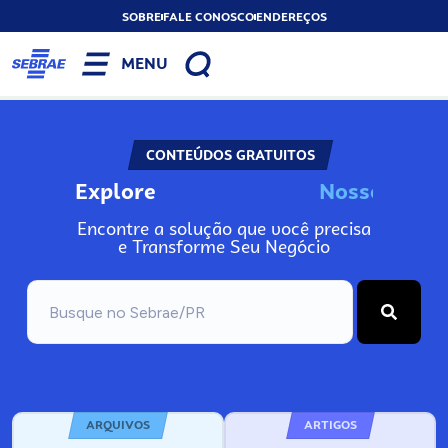
SOBRE
FALE CONOSCO
ENDEREÇOS
MENU
CONTEÚDOS GRATUITOS
Explore
N
o
s
s
o
s
I
n
Encontre a solução que você precisa
e Transforme Seu Negócio
ARQUIVOS
ARTIGOS