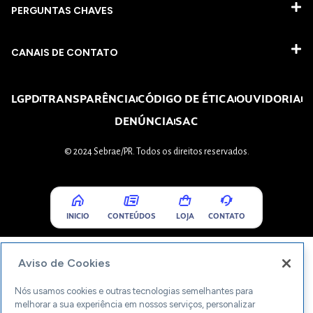
PERGUNTAS CHAVES​
CANAIS DE CONTATO
LGPD
TRANSPARÊNCIA
CÓDIGO DE ÉTICA
OUVIDORIA
DENÚNCIA
SAC
© 2024 Sebrae/PR. Todos os direitos reservados.
INICIO
CONTEÚDOS
LOJA
CONTATO
Aviso de Cookies
Nós usamos cookies e outras tecnologias semelhantes para
melhorar a sua experiência em nossos serviços, personalizar