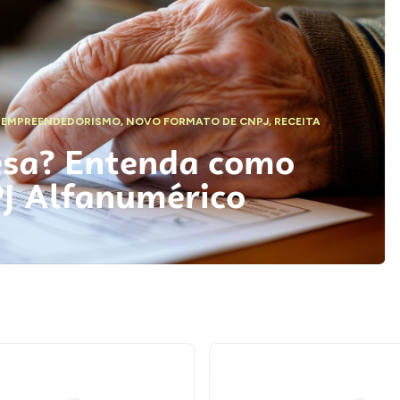
,
EMPREENDEDORISMO
,
NOVO FORMATO DE CNPJ
,
RECEITA
esa? Entenda como
PJ Alfanumérico