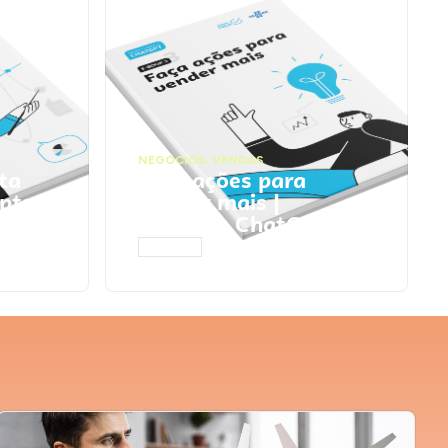
NEGÓCIOS
,
VENDAS
ta
Faça ações para
pts
vender mais |
Prompts ChatGPT
ACESSAR