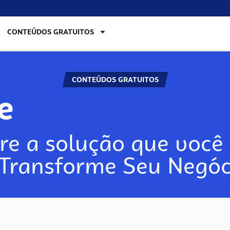
CONTEÚDOS GRATUITOS
CONTEÚDOS GRATUITOS
lore
re a solução que você 
 Transforme Seu Negóc