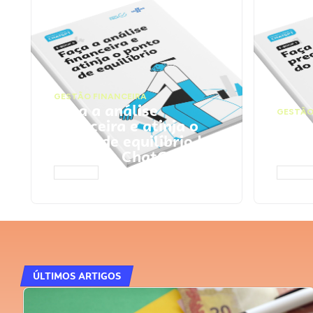
GESTÃO FINANCEIRA
Faça a análise
GESTÃO
financeira e atinja o
Faça
ponto de equilíbrio |
seu 
Prompts ChatGPT
Cha
ACESSAR
ACESS
ÚLTIMOS ARTIGOS