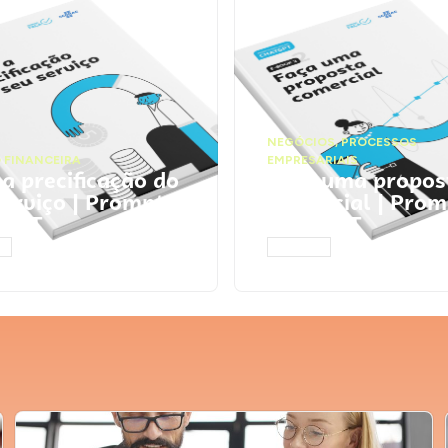
NEGÓCIOS
,
PROCESSOS
 FINANCEIRA
EMPRESARIAIS
 a precificação do
Faça uma propos
serviço | Prompts
comercial | Prom
tGPT
ChatGPT
AR
ACESSAR