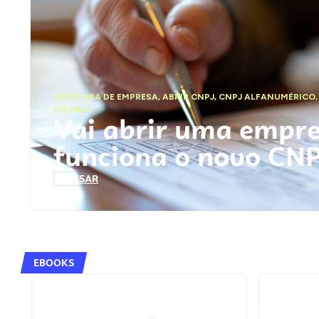
ABERTURA DE EMPRESA
,
ABRIR CNPJ
,
CNPJ ALFANUMÉRICO
FEDERAL
Vai abrir uma empr
funciona o novo CN
ACESSAR
EBOOKS