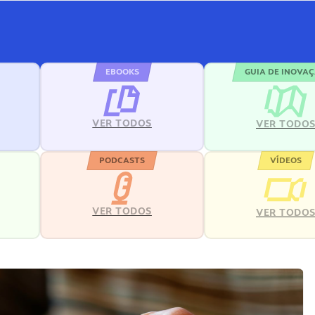
EBOOKS
GUIA DE INOVA
VER TODOS
VER TODO
PODCASTS
VÍDEOS
VER TODOS
VER TODO