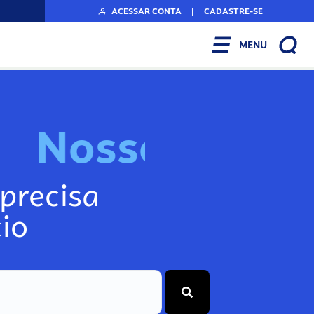
ACESSAR CONTA
|
CADASTRE-SE
MENU
s
s
o
s
I
n
f
o
N
N
precisa
io