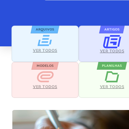
ARQUIVOS
ARTIGOS
VER TODOS
VER TODOS
MODELOS
PLANILHAS
VER TODOS
VER TODOS