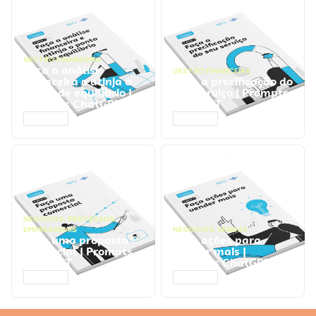
GESTÃO FINANCEIRA
Faça a análise
GESTÃO FINANCEIRA
financeira e atinja o
Faça a precificação do
ponto de equilíbrio |
seu serviço | Prompts
Prompts ChatGPT
ChatGPT
ACESSAR
ACESSAR
NEGÓCIOS
,
PROCESSOS
EMPRESARIAIS
NEGÓCIOS
,
VENDAS
Faça uma proposta
Faça ações para
comercial | Prompts
vender mais |
ChatGPT
Prompts ChatGPT
ACESSAR
ACESSAR