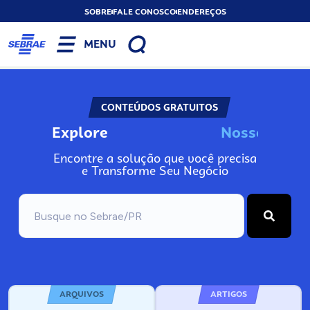
SOBRE
FALE CONOSCO
ENDEREÇOS
MENU
CONTEÚDOS GRATUITOS
Explore
N
o
s
s
o
s
I
n
Encontre a solução que você precisa
e Transforme Seu Negócio
ARQUIVOS
ARTIGOS