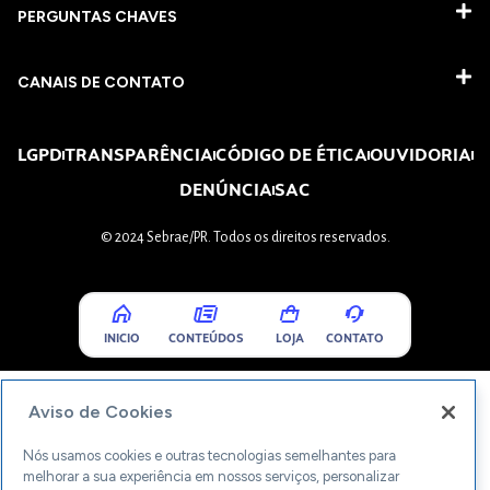
PERGUNTAS CHAVES​
CANAIS DE CONTATO
LGPD
TRANSPARÊNCIA
CÓDIGO DE ÉTICA
OUVIDORIA
DENÚNCIA
SAC
© 2024 Sebrae/PR. Todos os direitos reservados.
INICIO
CONTEÚDOS
LOJA
CONTATO
Aviso de Cookies
Nós usamos cookies e outras tecnologias semelhantes para
melhorar a sua experiência em nossos serviços, personalizar