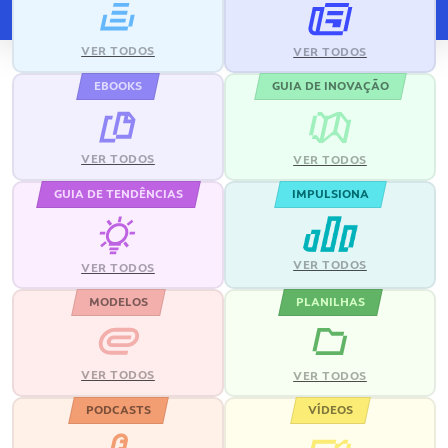
VER TODOS
VER TODOS
EBOOKS
GUIA DE INOVAÇÃO
VER TODOS
VER TODOS
GUIA DE TENDÊNCIAS
IMPULSIONA
VER TODOS
VER TODOS
MODELOS
PLANILHAS
VER TODOS
VER TODOS
PODCASTS
VÍDEOS