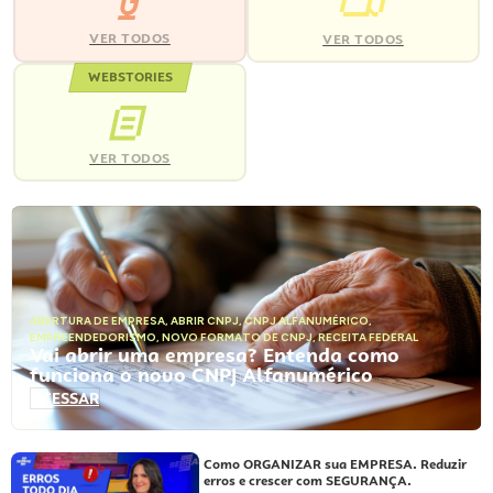
VER TODOS
VER TODOS
WEBSTORIES
VER TODOS
ABERTURA DE EMPRESA
,
ABRIR CNPJ
,
CNPJ ALFANUMÉRICO
,
EMPREENDEDORISMO
,
NOVO FORMATO DE CNPJ
,
RECEITA FEDERAL
Vai abrir uma empresa? Entenda como
funciona o novo CNPJ Alfanumérico
ACESSAR
Como ORGANIZAR sua EMPRESA. Reduzir
erros e crescer com SEGURANÇA.