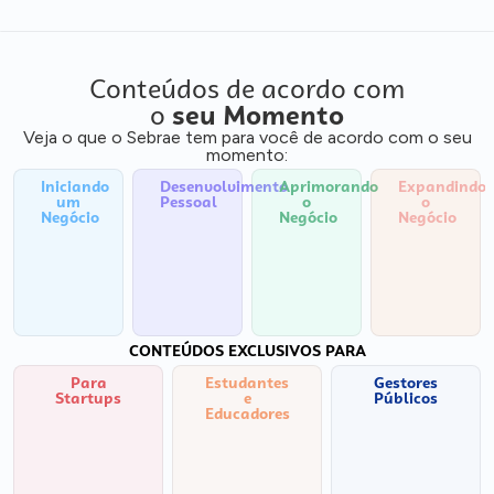
Conteúdos de acordo com
o
seu Momento
Veja o que o Sebrae tem para você de acordo com o seu
momento:
Iniciando
Desenvolvimento
Aprimorando
Expandindo
um
Pessoal
o
o
Negócio
Negócio
Negócio
CONTEÚDOS EXCLUSIVOS PARA
Para
Estudantes
Gestores
Startups
e
Públicos
Educadores