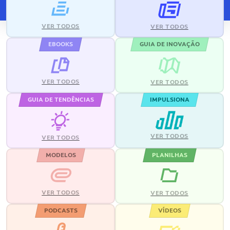
VER TODOS
VER TODOS
EBOOKS
GUIA DE INOVAÇÃO
VER TODOS
VER TODOS
GUIA DE TENDÊNCIAS
IMPULSIONA
VER TODOS
VER TODOS
MODELOS
PLANILHAS
VER TODOS
VER TODOS
PODCASTS
VÍDEOS