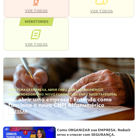
VER TODOS
VER TODOS
WEBSTORIES
VER TODOS
ABERTURA DE EMPRESA
,
ABRIR CNPJ
,
CNPJ ALFANUMÉRICO
,
EMPREENDEDORISMO
,
NOVO FORMATO DE CNPJ
,
RECEITA FEDERAL
Vai abrir uma empresa? Entenda como
funciona o novo CNPJ Alfanumérico
ACESSAR
Como ORGANIZAR sua EMPRESA. Reduzir
erros e crescer com SEGURANÇA.