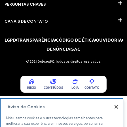
PERGUNTAS CHAVES​
CANAIS DE CONTATO
LGPD
TRANSPARÊNCIA
CÓDIGO DE ÉTICA
OUVIDORIA
DENÚNCIA
SAC
© 2024 Sebrae/PR. Todos os direitos reservados.
INICIO
CONTEÚDOS
LOJA
CONTATO
Aviso de Cookies
Nós usamos cookies e outras tecnologias semelhantes para
melhorar a sua experiência em nossos serviços, personalizar