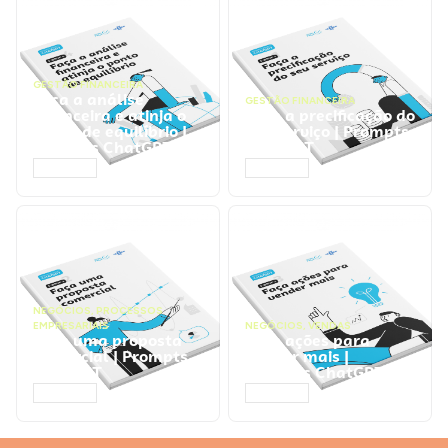
GESTÃO FINANCEIRA
Faça a análise
GESTÃO FINANCEIRA
financeira e atinja o
Faça a precificação do
ponto de equilíbrio |
seu serviço | Prompts
Prompts ChatGPT
ChatGPT
ACESSAR
ACESSAR
NEGÓCIOS
,
PROCESSOS
EMPRESARIAIS
NEGÓCIOS
,
VENDAS
Faça uma proposta
Faça ações para
comercial | Prompts
vender mais |
ChatGPT
Prompts ChatGPT
ACESSAR
ACESSAR