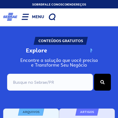
SOBRE
FALE CONOSCO
ENDEREÇOS
MENU
CONTEÚDOS GRATUITOS
Explore
N
o
s
s
o
s
A
Encontre a solução que você precisa
e Transforme Seu Negócio
ARQUIVOS
ARTIGOS