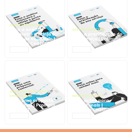
GESTÃO FINANCEIRA
Faça a análise
GESTÃO FINANCEIRA
financeira e atinja o
Faça a precificação do
ponto de equilíbrio |
seu serviço | Prompts
Prompts ChatGPT
ChatGPT
ACESSAR
ACESSAR
NEGÓCIOS
,
PROCESSOS
EMPRESARIAIS
NEGÓCIOS
,
VENDAS
Faça uma proposta
Faça ações para
comercial | Prompts
vender mais |
ChatGPT
Prompts ChatGPT
ACESSAR
ACESSAR