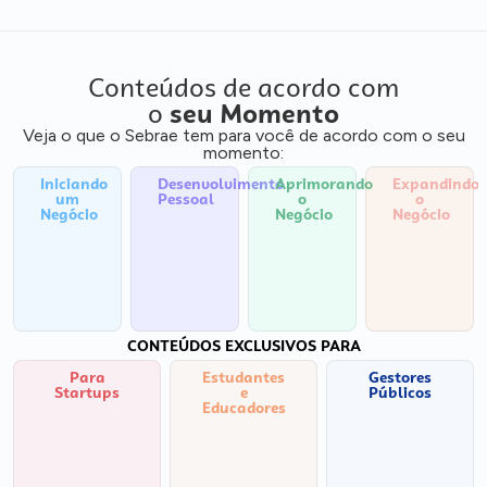
Conteúdos de acordo com
o
seu Momento
Veja o que o Sebrae tem para você de acordo com o seu
momento:
Iniciando
Desenvolvimento
Aprimorando
Expandindo
um
Pessoal
o
o
Negócio
Negócio
Negócio
CONTEÚDOS EXCLUSIVOS PARA
Para
Estudantes
Gestores
Startups
e
Públicos
Educadores