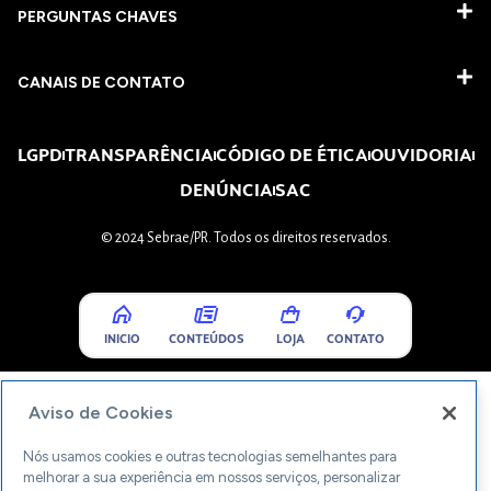
PERGUNTAS CHAVES​
CANAIS DE CONTATO
LGPD
TRANSPARÊNCIA
CÓDIGO DE ÉTICA
OUVIDORIA
DENÚNCIA
SAC
© 2024 Sebrae/PR. Todos os direitos reservados.
INICIO
CONTEÚDOS
LOJA
CONTATO
Aviso de Cookies
Nós usamos cookies e outras tecnologias semelhantes para
melhorar a sua experiência em nossos serviços, personalizar