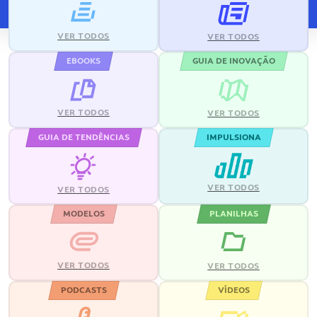
VER TODOS
VER TODOS
EBOOKS
GUIA DE INOVAÇÃO
VER TODOS
VER TODOS
GUIA DE TENDÊNCIAS
IMPULSIONA
VER TODOS
VER TODOS
MODELOS
PLANILHAS
VER TODOS
VER TODOS
PODCASTS
VÍDEOS