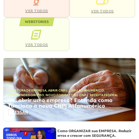
VER TODOS
VER TODOS
WEBSTORIES
VER TODOS
ABERTURA DE EMPRESA
,
ABRIR CNPJ
,
CNPJ ALFANUMÉRICO
,
EMPREENDEDORISMO
,
NOVO FORMATO DE CNPJ
,
RECEITA FEDERAL
Vai abrir uma empresa? Entenda como
funciona o novo CNPJ Alfanumérico
ACESSAR
Como ORGANIZAR sua EMPRESA. Reduzir
erros e crescer com SEGURANÇA.