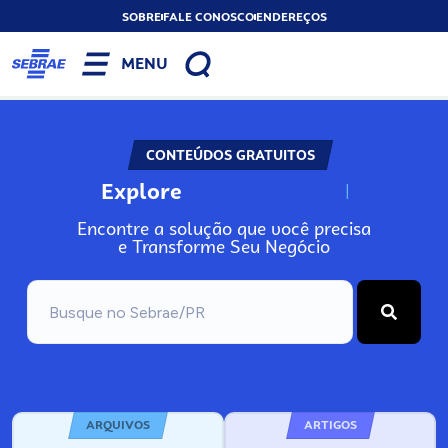
SOBRE
FALE CONOSCO
ENDEREÇOS
MENU
CONTEÚDOS GRATUITOS
Explore
N
o
s
s
o
s
A
Encontre a solução que você precisa
e Transforme Seu Negócio
ARQUIVOS
ARTIGOS