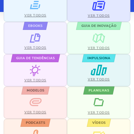
VER TODOS
VER TODOS
EBOOKS
GUIA DE INOVAÇÃO
VER TODOS
VER TODOS
GUIA DE TENDÊNCIAS
IMPULSIONA
VER TODOS
VER TODOS
MODELOS
PLANILHAS
VER TODOS
VER TODOS
PODCASTS
VÍDEOS