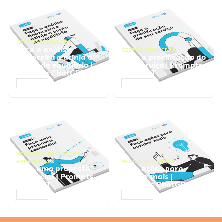
GESTÃO FINANCEIRA
Faça a análise
GESTÃO FINANCEIRA
financeira e atinja o
Faça a precificação do
ponto de equilíbrio |
seu serviço | Prompts
Prompts ChatGPT
ChatGPT
ACESSAR
ACESSAR
NEGÓCIOS
,
PROCESSOS
EMPRESARIAIS
NEGÓCIOS
,
VENDAS
Faça uma proposta
Faça ações para
comercial | Prompts
vender mais |
ChatGPT
Prompts ChatGPT
ACESSAR
ACESSAR