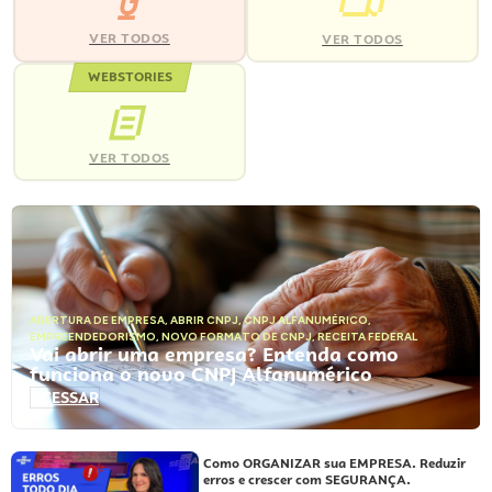
VER TODOS
VER TODOS
WEBSTORIES
VER TODOS
ABERTURA DE EMPRESA
,
ABRIR CNPJ
,
CNPJ ALFANUMÉRICO
,
EMPREENDEDORISMO
,
NOVO FORMATO DE CNPJ
,
RECEITA FEDERAL
Vai abrir uma empresa? Entenda como
funciona o novo CNPJ Alfanumérico
ACESSAR
Como ORGANIZAR sua EMPRESA. Reduzir
erros e crescer com SEGURANÇA.