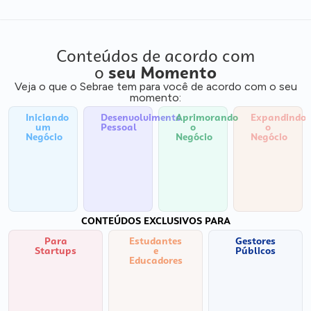
Conteúdos de acordo com
o
seu Momento
Veja o que o Sebrae tem para você de acordo com o seu
momento:
Iniciando
Desenvolvimento
Aprimorando
Expandindo
um
Pessoal
o
o
Negócio
Negócio
Negócio
CONTEÚDOS EXCLUSIVOS PARA
Para
Estudantes
Gestores
Startups
e
Públicos
Educadores