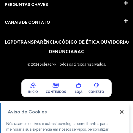
PERGUNTAS CHAVES​
CANAIS DE CONTATO
LGPD
TRANSPARÊNCIA
CÓDIGO DE ÉTICA
OUVIDORIA
DENÚNCIA
SAC
© 2024 Sebrae/PR. Todos os direitos reservados.
INICIO
CONTEÚDOS
LOJA
CONTATO
Aviso de Cookies
Nós usamos cookies e outras tecnologias semelhantes para
melhorar a sua experiência em nossos serviços, personalizar