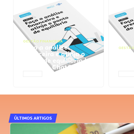
GESTÃO FINANCEIRA
Faça a análise
GESTÃO
financeira e atinja o
Faça
ponto de equilíbrio |
seu 
Prompts ChatGPT
Cha
ACESSAR
ACESS
ÚLTIMOS ARTIGOS