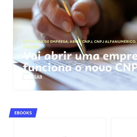
ABERTURA DE EMPRESA
,
ABRIR CNPJ
,
CNPJ ALFANUMÉRICO
FEDERAL
Vai abrir uma empr
funciona o novo CN
ACESSAR
EBOOKS