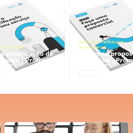
NEGÓCIOS
,
PROCESSOS
 FINANCEIRA
EMPRESARIAIS
 a precificação do
Faça uma propos
serviço | Prompts
comercial | Prom
tGPT
ChatGPT
AR
ACESSAR