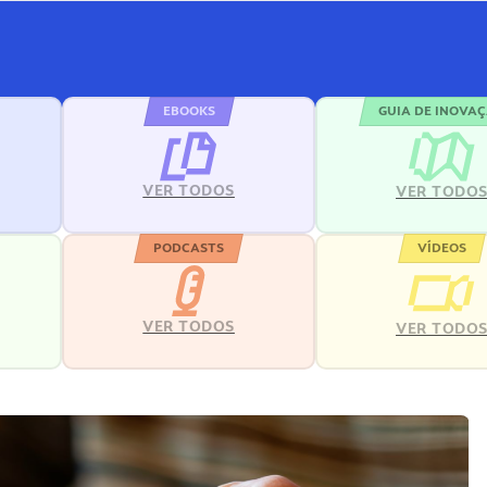
EBOOKS
GUIA DE INOVA
VER TODOS
VER TODO
PODCASTS
VÍDEOS
VER TODOS
VER TODO