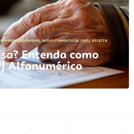
,
EMPREENDEDORISMO
,
NOVO FORMATO DE CNPJ
,
RECEITA
esa? Entenda como
PJ Alfanumérico