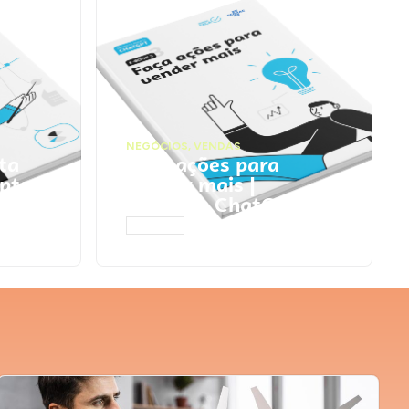
NEGÓCIOS
,
VENDAS
ta
Faça ações para
pts
vender mais |
Prompts ChatGPT
ACESSAR