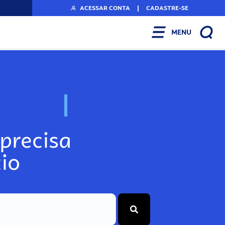
ACESSAR CONTA
|
CADASTRE-SE
MENU
N
o
s
s
o
s
A
r
precisa
io