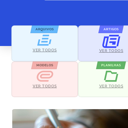
ARQUIVOS
ARTIGOS
VER TODOS
VER TODOS
MODELOS
PLANILHAS
VER TODOS
VER TODOS