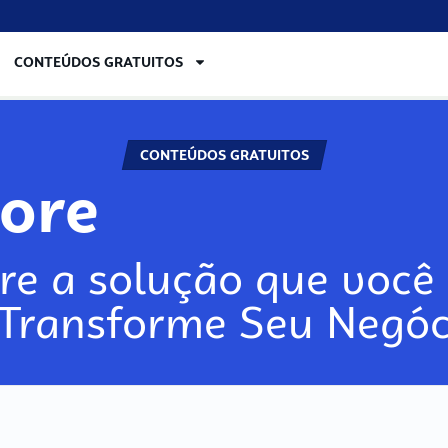
CONTEÚDOS GRATUITOS
CONTEÚDOS GRATUITOS
lore
re a solução que você 
 Transforme Seu Negóc