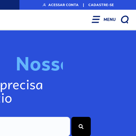
ACESSAR CONTA
|
CADASTRE-SE
MENU
N
o
s
s
o
s
A
r
precisa
io