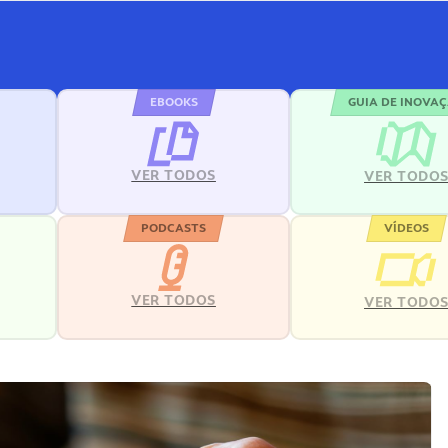
EBOOKS
GUIA DE INOVA
VER TODOS
VER TODO
PODCASTS
VÍDEOS
VER TODOS
VER TODO