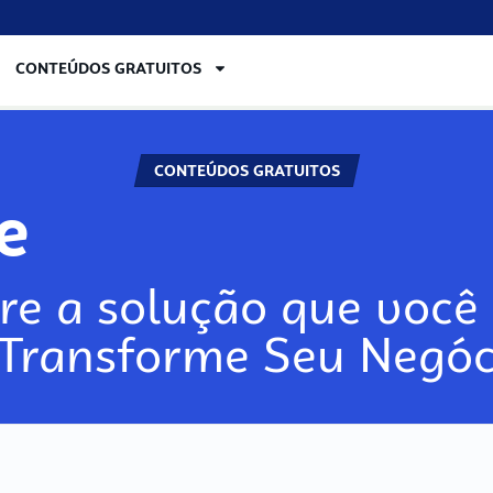
CONTEÚDOS GRATUITOS
CONTEÚDOS GRATUITOS
lore
re a solução que você 
 Transforme Seu Negóc