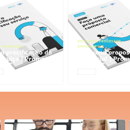
NEGÓCIOS
,
PROCESSOS
 FINANCEIRA
EMPRESARIAIS
 a precificação do
Faça uma propos
serviço | Prompts
comercial | Prom
tGPT
ChatGPT
AR
ACESSAR