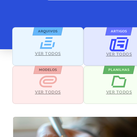
ARQUIVOS
ARTIGOS
VER TODOS
VER TODOS
MODELOS
PLANILHAS
VER TODOS
VER TODOS