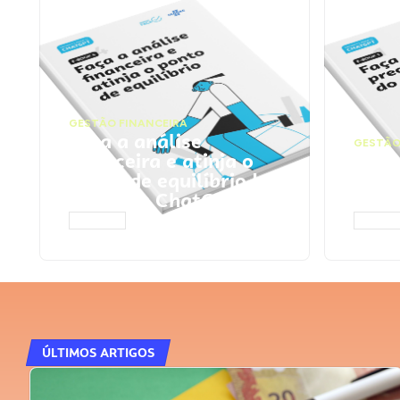
GESTÃO FINANCEIRA
Faça a análise
GESTÃO
financeira e atinja o
Faça
ponto de equilíbrio |
seu 
Prompts ChatGPT
Cha
ACESSAR
ACESS
ÚLTIMOS ARTIGOS