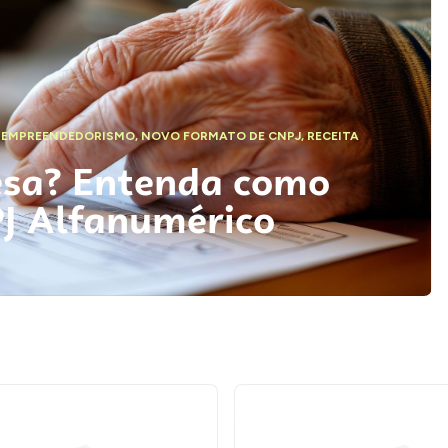
,
EMPREENDEDORISMO
,
NOVO FORMATO DE CNPJ
,
RECEITA
esa? Entenda como
PJ Alfanumérico