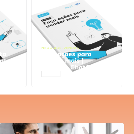
NEGÓCIOS
,
VENDAS
ta
Faça ações para
pts
vender mais |
Prompts ChatGPT
ACESSAR