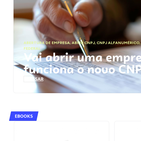
ABERTURA DE EMPRESA
,
ABRIR CNPJ
,
CNPJ ALFANUMÉRICO
FEDERAL
Vai abrir uma empr
funciona o novo CN
ACESSAR
EBOOKS