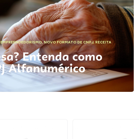
,
EMPREENDEDORISMO
,
NOVO FORMATO DE CNPJ
,
RECEITA
esa? Entenda como
PJ Alfanumérico