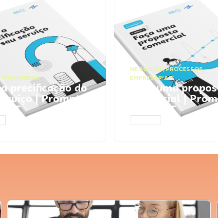
NEGÓCIOS
,
PROCESSOS
 FINANCEIRA
EMPRESARIAIS
 a precificação do
Faça uma propos
serviço | Prompts
comercial | Prom
tGPT
ChatGPT
AR
ACESSAR