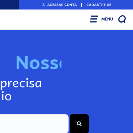
ACESSAR CONTA
|
CADASTRE-SE
MENU
N
o
s
s
o
s
I
n
f
o
g
precisa
io