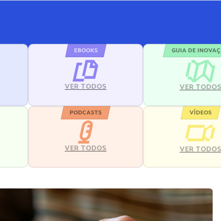
EBOOKS
GUIA DE INOVA
VER TODOS
VER TODO
PODCASTS
VÍDEOS
VER TODOS
VER TODO