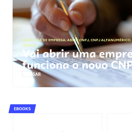
ABERTURA DE EMPRESA
,
ABRIR CNPJ
,
CNPJ ALFANUMÉRICO
FEDERAL
Vai abrir uma empr
funciona o novo CN
ACESSAR
EBOOKS