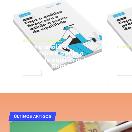
GESTÃO FINANCEIRA
Faça a análise
GESTÃO
financeira e atinja o
Faça
ponto de equilíbrio |
seu 
Prompts ChatGPT
Cha
ACESSAR
ACESS
ÚLTIMOS ARTIGOS