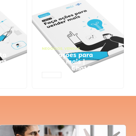
NEGÓCIOS
,
VENDAS
ta
Faça ações para
pts
vender mais |
Prompts ChatGPT
ACESSAR