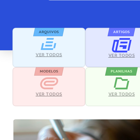
ARQUIVOS
ARTIGOS
VER TODOS
VER TODOS
MODELOS
PLANILHAS
VER TODOS
VER TODOS