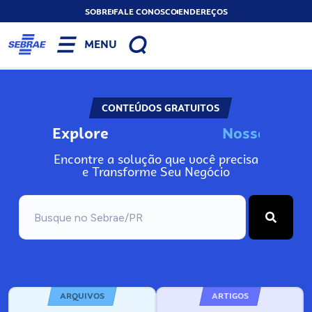
SOBRE
FALE CONOSCO
ENDEREÇOS
MENU
CONTEÚDOS GRATUITOS
Explore
N
o
s
s
o
s
I
n
Encontre a solução que você precisa
e Transforme Seu Negócio
ARQUIVOS
ARTIGOS