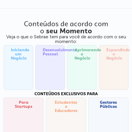
Conteúdos de acordo com
o
seu Momento
Veja o que o Sebrae tem para você de acordo com o seu
momento:
Iniciando
Desenvolvimento
Aprimorando
Expandindo
um
Pessoal
o
o
Negócio
Negócio
Negócio
CONTEÚDOS EXCLUSIVOS PARA
Para
Estudantes
Gestores
Startups
e
Públicos
Educadores