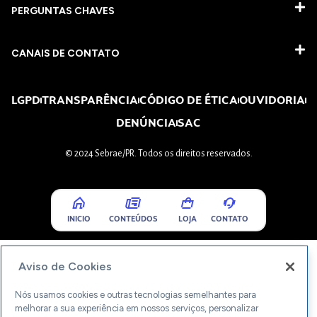
PERGUNTAS CHAVES​
CANAIS DE CONTATO
LGPD
TRANSPARÊNCIA
CÓDIGO DE ÉTICA
OUVIDORIA
DENÚNCIA
SAC
© 2024 Sebrae/PR. Todos os direitos reservados.
INICIO
CONTEÚDOS
LOJA
CONTATO
Aviso de Cookies
Nós usamos cookies e outras tecnologias semelhantes para
melhorar a sua experiência em nossos serviços, personalizar