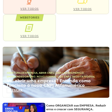
VER TODOS
VER TODOS
WEBSTORIES
VER TODOS
ABERTURA DE EMPRESA
,
ABRIR CNPJ
,
CNPJ ALFANUMÉRICO
,
EMPREENDEDORISMO
,
NOVO FORMATO DE CNPJ
,
RECEITA FEDERAL
Vai abrir uma empresa? Entenda como
funciona o novo CNPJ Alfanumérico
ACESSAR
Como ORGANIZAR sua EMPRESA. Reduzir
erros e crescer com SEGURANÇA.