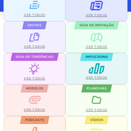
VER TODOS
VER TODOS
EBOOKS
GUIA DE INOVAÇÃO
VER TODOS
VER TODOS
GUIA DE TENDÊNCIAS
IMPULSIONA
VER TODOS
VER TODOS
MODELOS
PLANILHAS
VER TODOS
VER TODOS
PODCASTS
VÍDEOS