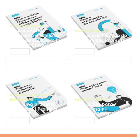
GESTÃO FINANCEIRA
Faça a análise
GESTÃO FINANCEIRA
financeira e atinja o
Faça a precificação do
ponto de equilíbrio |
seu serviço | Prompts
Prompts ChatGPT
ChatGPT
ACESSAR
ACESSAR
NEGÓCIOS
,
PROCESSOS
EMPRESARIAIS
NEGÓCIOS
,
VENDAS
Faça uma proposta
Faça ações para
comercial | Prompts
vender mais |
ChatGPT
Prompts ChatGPT
ACESSAR
ACESSAR