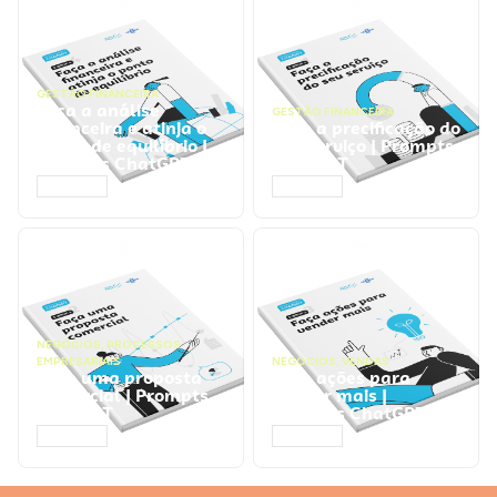
GESTÃO FINANCEIRA
Faça a análise
GESTÃO FINANCEIRA
financeira e atinja o
Faça a precificação do
ponto de equilíbrio |
seu serviço | Prompts
Prompts ChatGPT
ChatGPT
ACESSAR
ACESSAR
NEGÓCIOS
,
PROCESSOS
EMPRESARIAIS
NEGÓCIOS
,
VENDAS
Faça uma proposta
Faça ações para
comercial | Prompts
vender mais |
ChatGPT
Prompts ChatGPT
ACESSAR
ACESSAR