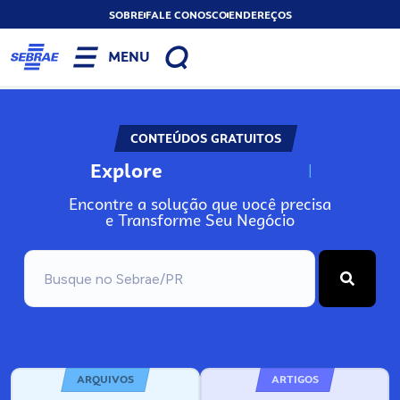
SOBRE
FALE CONOSCO
ENDEREÇOS
MENU
CONTEÚDOS GRATUITOS
Explore
N
o
s
s
o
s
A
Encontre a solução que você precisa
e Transforme Seu Negócio
ARQUIVOS
ARTIGOS