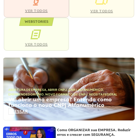
VER TODOS
VER TODOS
WEBSTORIES
VER TODOS
ABERTURA DE EMPRESA
,
ABRIR CNPJ
,
CNPJ ALFANUMÉRICO
,
EMPREENDEDORISMO
,
NOVO FORMATO DE CNPJ
,
RECEITA FEDERAL
Vai abrir uma empresa? Entenda como
funciona o novo CNPJ Alfanumérico
ACESSAR
Como ORGANIZAR sua EMPRESA. Reduzir
erros e crescer com SEGURANÇA.