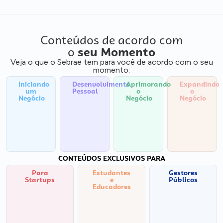
Conteúdos de acordo com
o
seu Momento
Veja o que o Sebrae tem para você de acordo com o seu
momento:
Iniciando
Desenvolvimento
Aprimorando
Expandindo
um
Pessoal
o
o
Negócio
Negócio
Negócio
CONTEÚDOS EXCLUSIVOS PARA
Para
Estudantes
Gestores
Startups
e
Públicos
Educadores