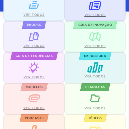
VER TODOS
VER TODOS
EBOOKS
GUIA DE INOVAÇÃO
VER TODOS
VER TODOS
GUIA DE TENDÊNCIAS
IMPULSIONA
VER TODOS
VER TODOS
MODELOS
PLANILHAS
VER TODOS
VER TODOS
PODCASTS
VÍDEOS