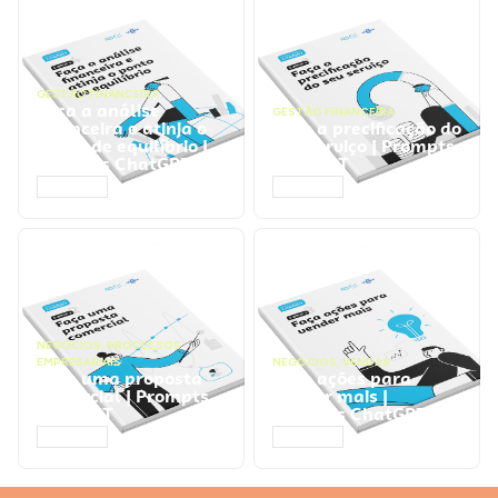
GESTÃO FINANCEIRA
Faça a análise
GESTÃO FINANCEIRA
financeira e atinja o
Faça a precificação do
ponto de equilíbrio |
seu serviço | Prompts
Prompts ChatGPT
ChatGPT
ACESSAR
ACESSAR
NEGÓCIOS
,
PROCESSOS
EMPRESARIAIS
NEGÓCIOS
,
VENDAS
Faça uma proposta
Faça ações para
comercial | Prompts
vender mais |
ChatGPT
Prompts ChatGPT
ACESSAR
ACESSAR