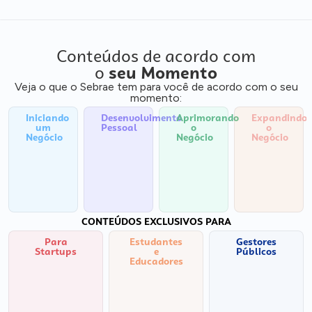
Conteúdos de acordo com
o
seu Momento
Veja o que o Sebrae tem para você de acordo com o seu
momento:
Iniciando
Desenvolvimento
Aprimorando
Expandindo
um
Pessoal
o
o
Negócio
Negócio
Negócio
CONTEÚDOS EXCLUSIVOS PARA
Para
Estudantes
Gestores
Startups
e
Públicos
Educadores