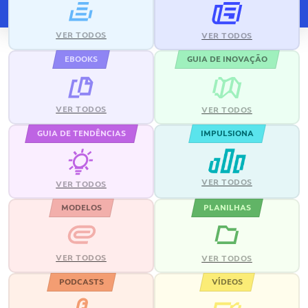
VER TODOS
VER TODOS
EBOOKS
GUIA DE INOVAÇÃO
VER TODOS
VER TODOS
GUIA DE TENDÊNCIAS
IMPULSIONA
VER TODOS
VER TODOS
MODELOS
PLANILHAS
VER TODOS
VER TODOS
PODCASTS
VÍDEOS