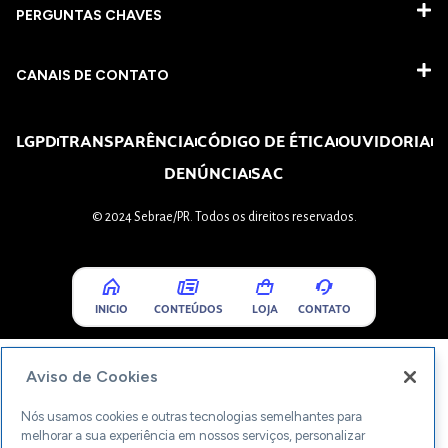
PERGUNTAS CHAVES​
CANAIS DE CONTATO
LGPD
TRANSPARÊNCIA
CÓDIGO DE ÉTICA
OUVIDORIA
DENÚNCIA
SAC
© 2024 Sebrae/PR. Todos os direitos reservados.
INICIO
CONTEÚDOS
LOJA
CONTATO
Aviso de Cookies
Nós usamos cookies e outras tecnologias semelhantes para
melhorar a sua experiência em nossos serviços, personalizar