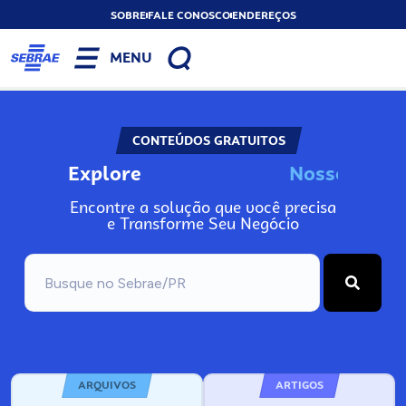
SOBRE
FALE CONOSCO
ENDEREÇOS
MENU
CONTEÚDOS GRATUITOS
Explore
N
o
s
s
o
s
I
n
f
Encontre a solução que você precisa
e Transforme Seu Negócio
ARQUIVOS
ARTIGOS