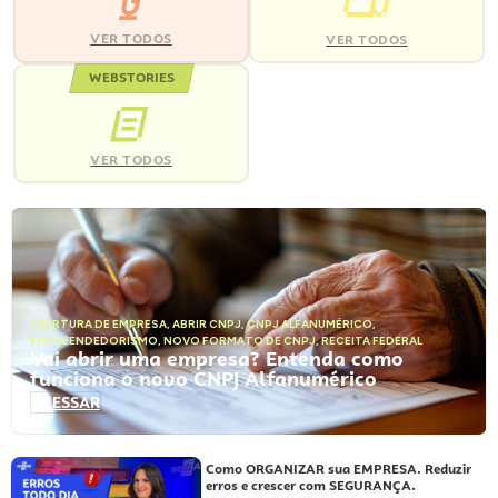
VER TODOS
VER TODOS
WEBSTORIES
VER TODOS
ABERTURA DE EMPRESA
,
ABRIR CNPJ
,
CNPJ ALFANUMÉRICO
,
EMPREENDEDORISMO
,
NOVO FORMATO DE CNPJ
,
RECEITA FEDERAL
Vai abrir uma empresa? Entenda como
funciona o novo CNPJ Alfanumérico
ACESSAR
Como ORGANIZAR sua EMPRESA. Reduzir
erros e crescer com SEGURANÇA.