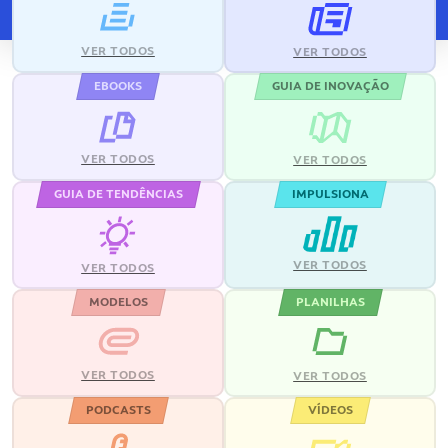
VER TODOS
VER TODOS
EBOOKS
GUIA DE INOVAÇÃO
VER TODOS
VER TODOS
GUIA DE TENDÊNCIAS
IMPULSIONA
VER TODOS
VER TODOS
MODELOS
PLANILHAS
VER TODOS
VER TODOS
PODCASTS
VÍDEOS