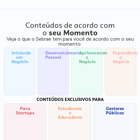
Conteúdos de acordo com
o
seu Momento
Veja o que o Sebrae tem para você de acordo com o seu
momento:
Iniciando
Desenvolvimento
Aprimorando
Expandindo
um
Pessoal
o
o
Negócio
Negócio
Negócio
CONTEÚDOS EXCLUSIVOS PARA
Para
Estudantes
Gestores
Startups
e
Públicos
Educadores