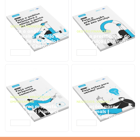
GESTÃO FINANCEIRA
Faça a análise
GESTÃO FINANCEIRA
financeira e atinja o
Faça a precificação do
ponto de equilíbrio |
seu serviço | Prompts
Prompts ChatGPT
ChatGPT
ACESSAR
ACESSAR
NEGÓCIOS
,
PROCESSOS
EMPRESARIAIS
NEGÓCIOS
,
VENDAS
Faça uma proposta
Faça ações para
comercial | Prompts
vender mais |
ChatGPT
Prompts ChatGPT
ACESSAR
ACESSAR