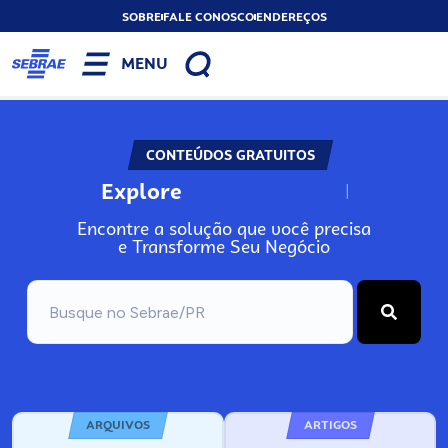
SOBRE
FALE CONOSCO
ENDEREÇOS
MENU
CONTEÚDOS GRATUITOS
Explore
N
o
s
s
o
s
A
Encontre a solução que você precisa
e Transforme Seu Negócio
ARQUIVOS
ARTIGOS