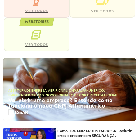
VER TODOS
VER TODOS
WEBSTORIES
VER TODOS
ABERTURA DE EMPRESA
,
ABRIR CNPJ
,
CNPJ ALFANUMÉRICO
,
EMPREENDEDORISMO
,
NOVO FORMATO DE CNPJ
,
RECEITA FEDERAL
Vai abrir uma empresa? Entenda como
funciona o novo CNPJ Alfanumérico
ACESSAR
Como ORGANIZAR sua EMPRESA. Reduzir
erros e crescer com SEGURANÇA.