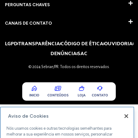
PERGUNTAS CHAVES​
CANAIS DE CONTATO
LGPD
TRANSPARÊNCIA
CÓDIGO DE ÉTICA
OUVIDORIA
DENÚNCIA
SAC
© 2024 Sebrae/PR. Todos os direitos reservados.
INICIO
CONTEÚDOS
LOJA
CONTATO
Aviso de Cookies
Nós usamos cookies e outras tecnologias semelhantes para
melhorar a sua experiência em nossos serviços, personalizar