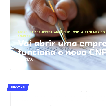
ABERTURA DE EMPRESA
,
ABRIR CNPJ
,
CNPJ ALFANUMÉRICO
FEDERAL
Vai abrir uma empr
funciona o novo CN
ACESSAR
EBOOKS