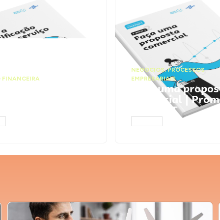
NEGÓCIOS
,
PROCESSOS
 FINANCEIRA
EMPRESARIAIS
 a precificação do
Faça uma propos
serviço | Prompts
comercial | Prom
tGPT
ChatGPT
AR
ACESSAR