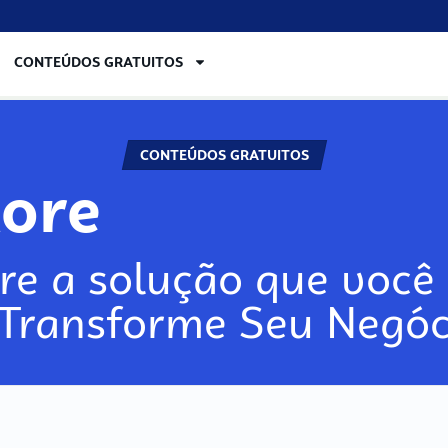
CONTEÚDOS GRATUITOS
CONTEÚDOS GRATUITOS
lore
re a solução que você 
 Transforme Seu Negóc