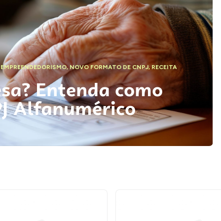
,
EMPREENDEDORISMO
,
NOVO FORMATO DE CNPJ
,
RECEITA
esa? Entenda como
PJ Alfanumérico