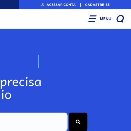
ACESSAR CONTA
|
CADASTRE-SE
MENU
N
o
s
s
o
s
A
r
precisa
io