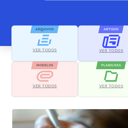
ARQUIVOS
ARTIGOS
VER TODOS
VER TODOS
MODELOS
PLANILHAS
VER TODOS
VER TODOS