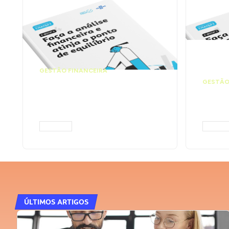
GESTÃO FINANCEIRA
Faça a análise
GESTÃO
financeira e atinja o
Faça
ponto de equilíbrio |
seu 
Prompts ChatGPT
Cha
ACESSAR
ACESS
ÚLTIMOS ARTIGOS