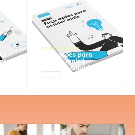
NEGÓCIOS
,
VENDAS
ta
Faça ações para
pts
vender mais |
Prompts ChatGPT
ACESSAR