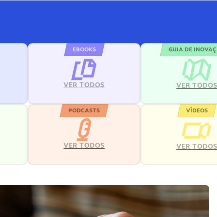
EBOOKS
GUIA DE INOVA
VER TODOS
VER TODO
PODCASTS
VÍDEOS
VER TODOS
VER TODO