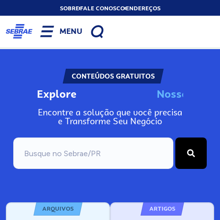
SOBRE
FALE CONOSCO
ENDEREÇOS
MENU
CONTEÚDOS GRATUITOS
Explore
N
o
s
s
o
A
s
I
n
Encontre a solução que você precisa
e Transforme Seu Negócio
ARQUIVOS
ARTIGOS