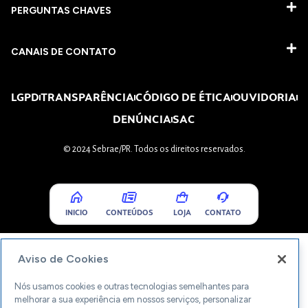
PERGUNTAS CHAVES​
CANAIS DE CONTATO
LGPD
TRANSPARÊNCIA
CÓDIGO DE ÉTICA
OUVIDORIA
DENÚNCIA
SAC
© 2024 Sebrae/PR. Todos os direitos reservados.
INICIO
CONTEÚDOS
LOJA
CONTATO
Aviso de Cookies
Nós usamos cookies e outras tecnologias semelhantes para
melhorar a sua experiência em nossos serviços, personalizar