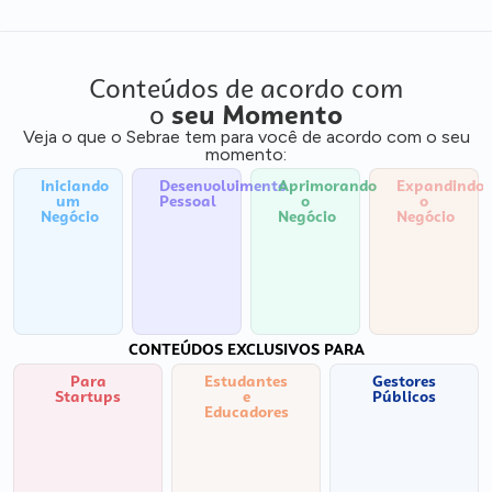
Conteúdos de acordo com
o
seu Momento
Veja o que o Sebrae tem para você de acordo com o seu
momento:
Iniciando
Desenvolvimento
Aprimorando
Expandindo
um
Pessoal
o
o
Negócio
Negócio
Negócio
CONTEÚDOS EXCLUSIVOS PARA
Para
Estudantes
Gestores
Startups
e
Públicos
Educadores