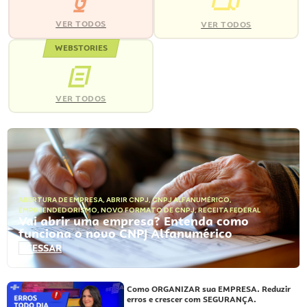
VER TODOS
VER TODOS
WEBSTORIES
VER TODOS
ABERTURA DE EMPRESA
,
ABRIR CNPJ
,
CNPJ ALFANUMÉRICO
,
EMPREENDEDORISMO
,
NOVO FORMATO DE CNPJ
,
RECEITA FEDERAL
Vai abrir uma empresa? Entenda como
funciona o novo CNPJ Alfanumérico
ACESSAR
Como ORGANIZAR sua EMPRESA. Reduzir
erros e crescer com SEGURANÇA.