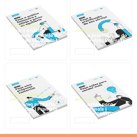
GESTÃO FINANCEIRA
Faça a análise
GESTÃO FINANCEIRA
financeira e atinja o
Faça a precificação do
ponto de equilíbrio |
seu serviço | Prompts
Prompts ChatGPT
ChatGPT
ACESSAR
ACESSAR
NEGÓCIOS
,
PROCESSOS
EMPRESARIAIS
NEGÓCIOS
,
VENDAS
Faça uma proposta
Faça ações para
comercial | Prompts
vender mais |
ChatGPT
Prompts ChatGPT
ACESSAR
ACESSAR