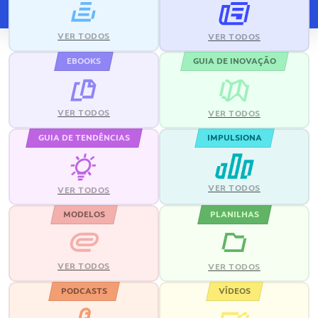
VER TODOS
VER TODOS
EBOOKS
GUIA DE INOVAÇÃO
VER TODOS
VER TODOS
GUIA DE TENDÊNCIAS
IMPULSIONA
VER TODOS
VER TODOS
MODELOS
PLANILHAS
VER TODOS
VER TODOS
PODCASTS
VÍDEOS