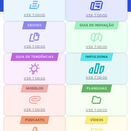
VER TODOS
VER TODOS
EBOOKS
GUIA DE INOVAÇÃO
VER TODOS
VER TODOS
GUIA DE TENDÊNCIAS
IMPULSIONA
VER TODOS
VER TODOS
MODELOS
PLANILHAS
VER TODOS
VER TODOS
PODCASTS
VÍDEOS