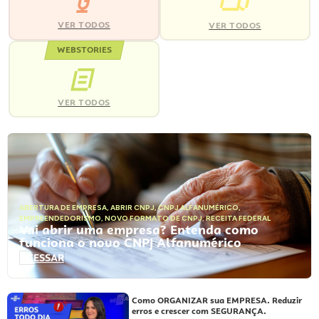
VER TODOS
VER TODOS
WEBSTORIES
VER TODOS
ABERTURA DE EMPRESA
,
ABRIR CNPJ
,
CNPJ ALFANUMÉRICO
,
EMPREENDEDORISMO
,
NOVO FORMATO DE CNPJ
,
RECEITA FEDERAL
Vai abrir uma empresa? Entenda como
funciona o novo CNPJ Alfanumérico
ACESSAR
Como ORGANIZAR sua EMPRESA. Reduzir
erros e crescer com SEGURANÇA.