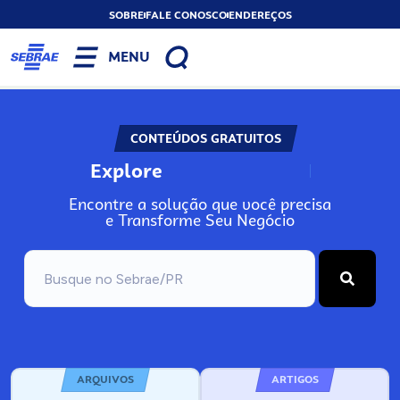
SOBRE
FALE CONOSCO
ENDEREÇOS
MENU
CONTEÚDOS GRATUITOS
Explore
N
o
s
s
o
s
A
Encontre a solução que você precisa
e Transforme Seu Negócio
ARQUIVOS
ARTIGOS