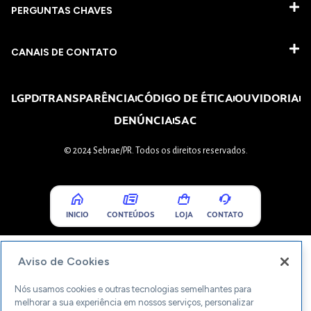
PERGUNTAS CHAVES​
CANAIS DE CONTATO
LGPD
TRANSPARÊNCIA
CÓDIGO DE ÉTICA
OUVIDORIA
DENÚNCIA
SAC
© 2024 Sebrae/PR. Todos os direitos reservados.
INICIO
CONTEÚDOS
LOJA
CONTATO
Aviso de Cookies
Nós usamos cookies e outras tecnologias semelhantes para
melhorar a sua experiência em nossos serviços, personalizar