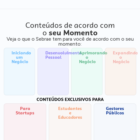
Conteúdos de acordo com
o
seu Momento
Veja o que o Sebrae tem para você de acordo com o seu
momento:
Iniciando
Desenvolvimento
Aprimorando
Expandindo
um
Pessoal
o
o
Negócio
Negócio
Negócio
CONTEÚDOS EXCLUSIVOS PARA
Para
Estudantes
Gestores
Startups
e
Públicos
Educadores