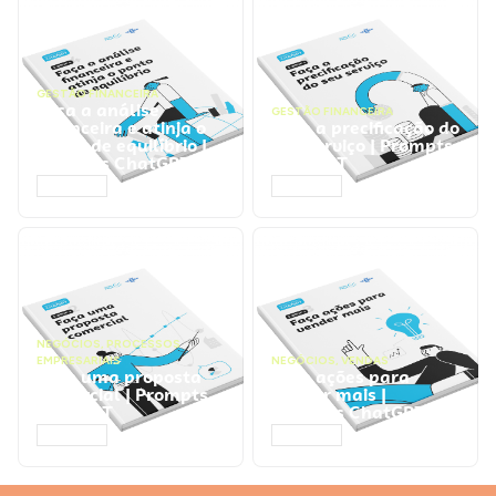
GESTÃO FINANCEIRA
Faça a análise
GESTÃO FINANCEIRA
financeira e atinja o
Faça a precificação do
ponto de equilíbrio |
seu serviço | Prompts
Prompts ChatGPT
ChatGPT
ACESSAR
ACESSAR
NEGÓCIOS
,
PROCESSOS
EMPRESARIAIS
NEGÓCIOS
,
VENDAS
Faça uma proposta
Faça ações para
comercial | Prompts
vender mais |
ChatGPT
Prompts ChatGPT
ACESSAR
ACESSAR