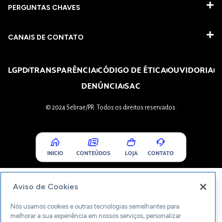
PERGUNTAS CHAVES​
CANAIS DE CONTATO
LGPD
TRANSPARÊNCIA
CÓDIGO DE ÉTICA
OUVIDORIA
DENÚNCIA
SAC
© 2024 Sebrae/PR. Todos os direitos reservados.
INICIO
CONTEÚDOS
LOJA
CONTATO
Aviso de Cookies
Nós usamos cookies e outras tecnologias semelhantes para
melhorar a sua experiência em nossos serviços, personalizar