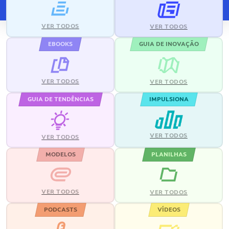
VER TODOS
VER TODOS
EBOOKS
GUIA DE INOVAÇÃO
VER TODOS
VER TODOS
GUIA DE TENDÊNCIAS
IMPULSIONA
VER TODOS
VER TODOS
MODELOS
PLANILHAS
VER TODOS
VER TODOS
PODCASTS
VÍDEOS