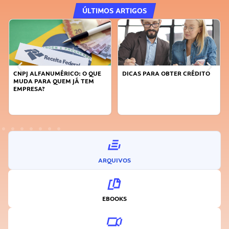
ÚLTIMOS ARTIGOS
PJ ALFANUMÉRICO: O QUE
DICAS PARA OBTER CRÉDITO
FAÇA A
DA PARA QUEM JÁ TEM
SUSTEN
PRESA?
INOVA
ARQUIVOS
EBOOKS