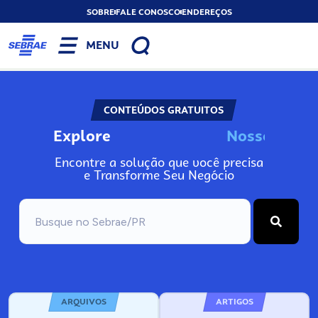
SOBRE
FALE CONOSCO
ENDEREÇOS
MENU
CONTEÚDOS GRATUITOS
Explore
N
o
s
s
o
s
A
I
n
Encontre a solução que você precisa
e Transforme Seu Negócio
ARQUIVOS
ARTIGOS