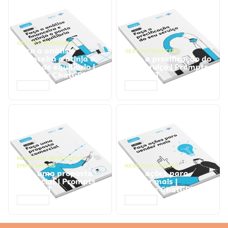
GESTÃO FINANCEIRA
Faça a análise
GESTÃO FINANCEIRA
financeira e atinja o
Faça a precificação do
ponto de equilíbrio |
seu serviço | Prompts
Prompts ChatGPT
ChatGPT
ACESSAR
ACESSAR
NEGÓCIOS
,
PROCESSOS
EMPRESARIAIS
NEGÓCIOS
,
VENDAS
Faça uma proposta
Faça ações para
comercial | Prompts
vender mais |
ChatGPT
Prompts ChatGPT
ACESSAR
ACESSAR