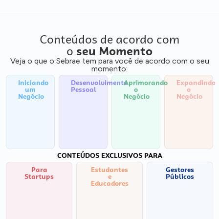
Conteúdos de acordo com
o
seu Momento
Veja o que o Sebrae tem para você de acordo com o seu
momento:
Iniciando
Desenvolvimento
Aprimorando
Expandindo
um
Pessoal
o
o
Negócio
Negócio
Negócio
CONTEÚDOS EXCLUSIVOS PARA
Para
Estudantes
Gestores
Startups
e
Públicos
Educadores