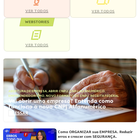
VER TODOS
VER TODOS
WEBSTORIES
VER TODOS
ABERTURA DE EMPRESA
,
ABRIR CNPJ
,
CNPJ ALFANUMÉRICO
,
EMPREENDEDORISMO
,
NOVO FORMATO DE CNPJ
,
RECEITA FEDERAL
Vai abrir uma empresa? Entenda como
funciona o novo CNPJ Alfanumérico
ACESSAR
Como ORGANIZAR sua EMPRESA. Reduzir
erros e crescer com SEGURANÇA.