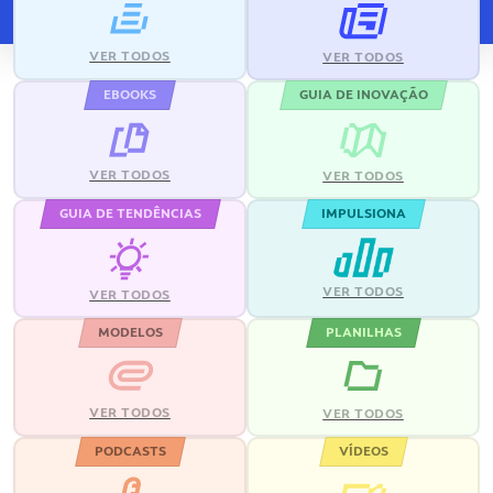
VER TODOS
VER TODOS
EBOOKS
GUIA DE INOVAÇÃO
VER TODOS
VER TODOS
GUIA DE TENDÊNCIAS
IMPULSIONA
VER TODOS
VER TODOS
MODELOS
PLANILHAS
VER TODOS
VER TODOS
PODCASTS
VÍDEOS