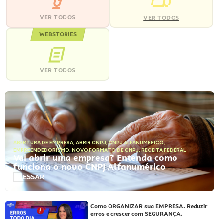
VER TODOS
VER TODOS
WEBSTORIES
VER TODOS
ABERTURA DE EMPRESA
,
ABRIR CNPJ
,
CNPJ ALFANUMÉRICO
,
EMPREENDEDORISMO
,
NOVO FORMATO DE CNPJ
,
RECEITA FEDERAL
Vai abrir uma empresa? Entenda como
funciona o novo CNPJ Alfanumérico
ACESSAR
Como ORGANIZAR sua EMPRESA. Reduzir
erros e crescer com SEGURANÇA.