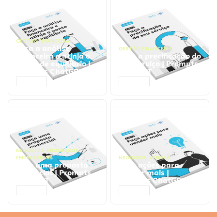
GESTÃO FINANCEIRA
Faça a análise
GESTÃO FINANCEIRA
financeira e atinja o
Faça a precificação do
ponto de equilíbrio |
seu serviço | Prompts
Prompts ChatGPT
ChatGPT
ACESSAR
ACESSAR
NEGÓCIOS
,
PROCESSOS
EMPRESARIAIS
NEGÓCIOS
,
VENDAS
Faça uma proposta
Faça ações para
comercial | Prompts
vender mais |
ChatGPT
Prompts ChatGPT
ACESSAR
ACESSAR