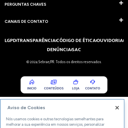
PERGUNTAS CHAVES​
CANAIS DE CONTATO
LGPD
TRANSPARÊNCIA
CÓDIGO DE ÉTICA
OUVIDORIA
DENÚNCIA
SAC
© 2024 Sebrae/PR. Todos os direitos reservados.
INICIO
CONTEÚDOS
LOJA
CONTATO
Aviso de Cookies
Nós usamos cookies e outras tecnologias semelhantes para
melhorar a sua experiência em nossos serviços, personalizar