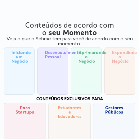
Conteúdos de acordo com
o
seu Momento
Veja o que o Sebrae tem para você de acordo com o seu
momento:
Iniciando
Desenvolvimento
Aprimorando
Expandindo
um
Pessoal
o
o
Negócio
Negócio
Negócio
CONTEÚDOS EXCLUSIVOS PARA
Para
Estudantes
Gestores
Startups
e
Públicos
Educadores