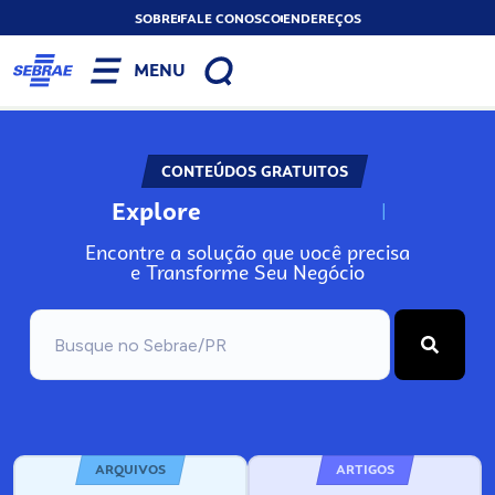
SOBRE
FALE CONOSCO
ENDEREÇOS
MENU
CONTEÚDOS GRATUITOS
Explore
N
o
s
s
o
s
A
Encontre a solução que você precisa
e Transforme Seu Negócio
ARQUIVOS
ARTIGOS