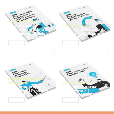
GESTÃO FINANCEIRA
Faça a análise
GESTÃO FINANCEIRA
financeira e atinja o
Faça a precificação do
ponto de equilíbrio |
seu serviço | Prompts
Prompts ChatGPT
ChatGPT
ACESSAR
ACESSAR
NEGÓCIOS
,
PROCESSOS
EMPRESARIAIS
NEGÓCIOS
,
VENDAS
Faça uma proposta
Faça ações para
comercial | Prompts
vender mais |
ChatGPT
Prompts ChatGPT
ACESSAR
ACESSAR