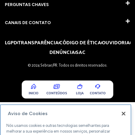
PERGUNTAS CHAVES​
CANAIS DE CONTATO
LGPD
TRANSPARÊNCIA
CÓDIGO DE ÉTICA
OUVIDORIA
DENÚNCIA
SAC
© 2024 Sebrae/PR. Todos os direitos reservados.
INICIO
CONTEÚDOS
LOJA
CONTATO
Aviso de Cookies
Nós usamos cookies e outras tecnologias semelhantes para
melhorar a sua experiência em nossos serviços, personalizar