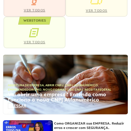
VER TODOS
VER TODOS
WEBSTORIES
VER TODOS
ABERTURA DE EMPRESA
,
ABRIR CNPJ
,
CNPJ ALFANUMÉRICO
,
EMPREENDEDORISMO
,
NOVO FORMATO DE CNPJ
,
RECEITA FEDERAL
Vai abrir uma empresa? Entenda como
funciona o novo CNPJ Alfanumérico
ACESSAR
Como ORGANIZAR sua EMPRESA. Reduzir
erros e crescer com SEGURANÇA.