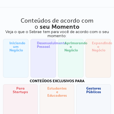
Conteúdos de acordo com
o
seu Momento
Veja o que o Sebrae tem para você de acordo com o seu
momento:
Iniciando
Desenvolvimento
Aprimorando
Expandindo
um
Pessoal
o
o
Negócio
Negócio
Negócio
CONTEÚDOS EXCLUSIVOS PARA
Para
Estudantes
Gestores
Startups
e
Públicos
Educadores