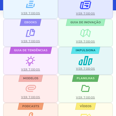
VER TODOS
VER TODOS
EBOOKS
GUIA DE INOVAÇÃO
VER TODOS
VER TODOS
GUIA DE TENDÊNCIAS
IMPULSIONA
VER TODOS
VER TODOS
MODELOS
PLANILHAS
VER TODOS
VER TODOS
PODCASTS
VÍDEOS