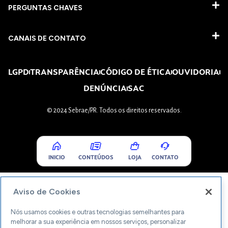
PERGUNTAS CHAVES​
CANAIS DE CONTATO
LGPD
TRANSPARÊNCIA
CÓDIGO DE ÉTICA
OUVIDORIA
DENÚNCIA
SAC
© 2024 Sebrae/PR. Todos os direitos reservados.
INICIO
CONTEÚDOS
LOJA
CONTATO
Aviso de Cookies
Nós usamos cookies e outras tecnologias semelhantes para
melhorar a sua experiência em nossos serviços, personalizar