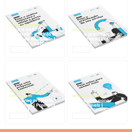
GESTÃO FINANCEIRA
Faça a análise
GESTÃO FINANCEIRA
financeira e atinja o
Faça a precificação do
ponto de equilíbrio |
seu serviço | Prompts
Prompts ChatGPT
ChatGPT
ACESSAR
ACESSAR
NEGÓCIOS
,
PROCESSOS
EMPRESARIAIS
NEGÓCIOS
,
VENDAS
Faça uma proposta
Faça ações para
comercial | Prompts
vender mais |
ChatGPT
Prompts ChatGPT
ACESSAR
ACESSAR