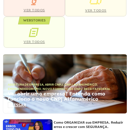
VER TODOS
VER TODOS
WEBSTORIES
VER TODOS
ABERTURA DE EMPRESA
,
ABRIR CNPJ
,
CNPJ ALFANUMÉRICO
,
EMPREENDEDORISMO
,
NOVO FORMATO DE CNPJ
,
RECEITA FEDERAL
Vai abrir uma empresa? Entenda como
funciona o novo CNPJ Alfanumérico
ACESSAR
Como ORGANIZAR sua EMPRESA. Reduzir
erros e crescer com SEGURANÇA.