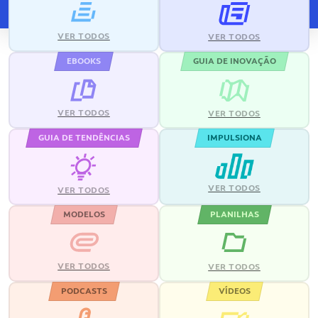
VER TODOS
VER TODOS
EBOOKS
GUIA DE INOVAÇÃO
VER TODOS
VER TODOS
GUIA DE TENDÊNCIAS
IMPULSIONA
VER TODOS
VER TODOS
MODELOS
PLANILHAS
VER TODOS
VER TODOS
PODCASTS
VÍDEOS