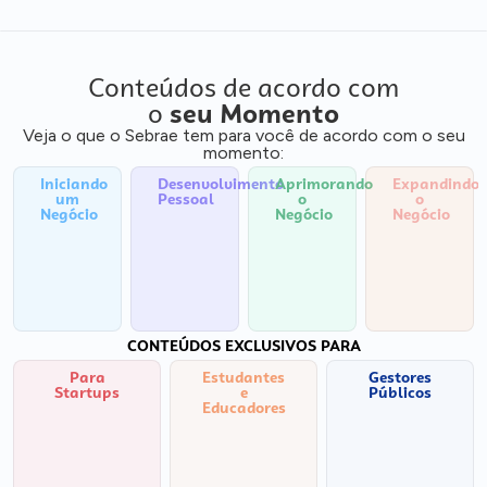
Conteúdos de acordo com
o
seu Momento
Veja o que o Sebrae tem para você de acordo com o seu
momento:
Iniciando
Desenvolvimento
Aprimorando
Expandindo
um
Pessoal
o
o
Negócio
Negócio
Negócio
CONTEÚDOS EXCLUSIVOS PARA
Para
Estudantes
Gestores
Startups
e
Públicos
Educadores