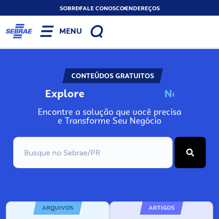
SOBRE
FALE CONOSCO
ENDEREÇOS
MENU
CONTEÚDOS GRATUITOS
Explore
N
o
s
s
o
s
P
o
Encontre a solução que você precisa
e Transforme Seu Negócio
ARQUIVOS
ARTIGOS